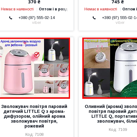
370 ₴
745 ₴
Немає в наявності
Оптом і в роздріб
Немає в наявності
Оптом і
+380 (97) 555-02-14
+380 (97) 555-02-1
viber
viber
Зволожувач повітря паровий
Оливний (арома) звол
дитячий LITTLE Q з арома-
повітря паровий дит
дифузором, олійний арома
LITTLE Q, портатив
зволожувач повітря,
зволожувач, біли
рожевий
7109
7108