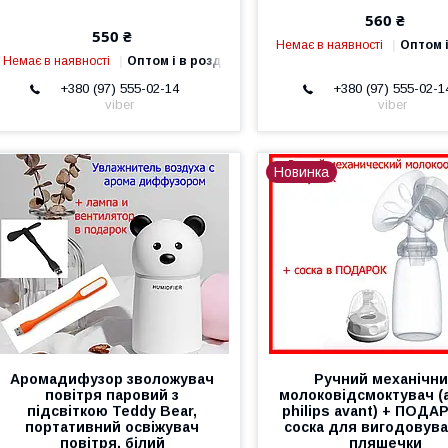
560 ₴
550 ₴
Немає в наявності
Оптом і
Немає в наявності
Оптом і в роздріб
+380 (97) 555-02-14
+380 (97) 555-02-1
viber
viber
Новинка
Аромадифузор зволожувач
Ручний механічн
повітря паровий з
молоковідсмоктувач (
підсвіткою Teddy Bear,
philips avant) + ПОД
портативний освіжувач
соска для вигодовува
повітря, білий
пляшечки