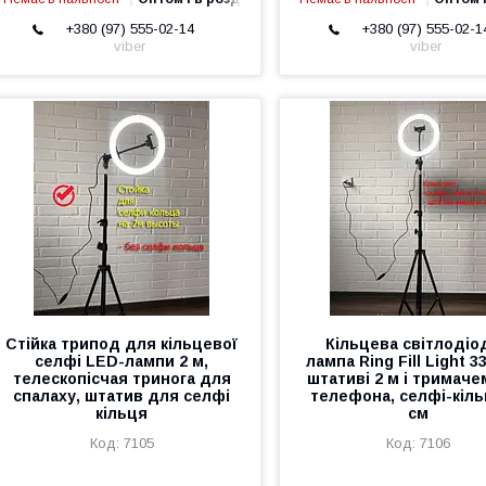
+380 (97) 555-02-14
+380 (97) 555-02-1
viber
viber
Стійка трипод для кільцевої
Кільцева світлодіо
селфі LED-лампи 2 м,
лампа Ring Fill Light 3
телескопісчая тринога для
штативі 2 м і тримач
спалаху, штатив для селфі
телефона, селфі-кіль
кільця
см
7105
7106