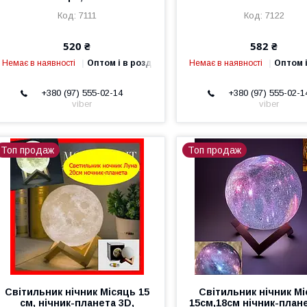
7111
7122
520 ₴
582 ₴
Немає в наявності
Оптом і в роздріб
Немає в наявності
Оптом і
+380 (97) 555-02-14
+380 (97) 555-02-1
viber
viber
Топ продаж
Топ продаж
Світильник нічник Місяць 15
Світильник нічник М
см, нічник-планета 3D,
15см,18см нічник-плане