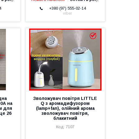
4
+380 (97) 555-02-14
viber
дна
Зволожувач повітря LITTLE
30А на
Q з аромадифузором
ем для
(lamp+fan), олійний арома
це 26
зволожувач повітря,
блакитний
7107