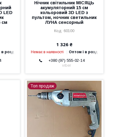
к
Нічник світильник МІСЯЦЬ
орний
акумуляторний 15 см
D LED
кольоровий 3D LED з
ик
пультом, ночник светильник
 см
ЛУНА сенсорный
60100
1 326 ₴
 в роздріб
Немає в наявності
Оптом і в роздріб
4
+380 (97) 555-02-14
viber
Топ продаж