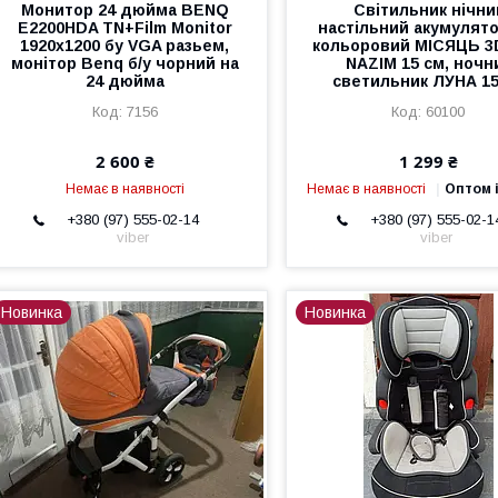
Монитор 24 дюйма BENQ
Світильник нічни
E2200HDA TN+Film Monitor
настільний акумулят
1920x1200 бу VGA разьем,
кольоровий МІСЯЦЬ 3
монітор Benq б/у чорний на
NAZIM 15 см, ночн
24 дюйма
светильник ЛУНА 15
7156
60100
2 600 ₴
1 299 ₴
Немає в наявності
Немає в наявності
Оптом і
+380 (97) 555-02-14
+380 (97) 555-02-1
viber
viber
Новинка
Новинка