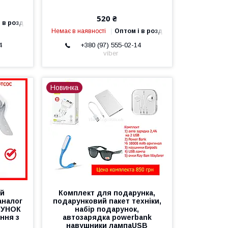
520 ₴
 в роздріб
Немає в наявності
Оптом і в роздріб
4
+380 (97) 555-02-14
viber
Новинка
ий
Комплект для подарунка,
аналог
подарунковий пакет техніки,
АРУНОК
набір подарунок,
ння з
автозарядка powerbank
навушники лампаUSB