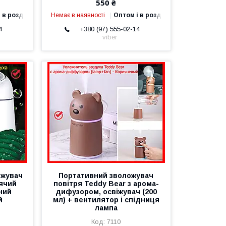
550 ₴
 в роздріб
Немає в наявності
Оптом і в роздріб
4
+380 (97) 555-02-14
viber
ожувач
Портативний зволожувач
ячий
повітря Teddy Bear з арома-
ний
дифузором, освіжувач (200
й
мл) + вентилятор і спідниця
лампа
7110