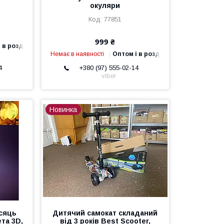
окуляри
77851
999 ₴
 в роздріб
Немає в наявності
Оптом і в роздріб
4
+380 (97) 555-02-14
viber
Новинка
ісяць
Дитячий самокат складаний
та 3D,
від 3 років Best Scooter,