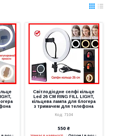
ільце
Світлодіодне селфі кільце
IGHT,
Led 26 СМ RING FILL LIGHT,
логера
кільцева лампа для блогера
ефона
з тримачем для телефона
7104
550 ₴
 в роздріб
Немає в наявності
Оптом і в роздріб