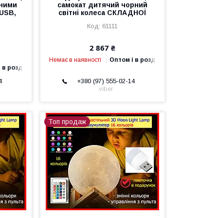
нними
самокат дитячий чорний
 USB,
світні колеса СКЛАДНОЇ
61111
2 867 ₴
Немає в наявності
Оптом і в роздріб
 в роздріб
4
+380 (97) 555-02-14
viber
Топ продаж