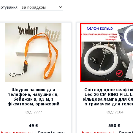
Шнурок на шию для
Світлодіодне селфі к
телефона, навушників,
Led 26 СМ RING FILL L
бейджиків, 0,3 м, з
кільцева лампа для б
фіксатором, оранжевий
з тримачем для тел
7777
7104
49 ₴
550 ₴
Немає в наявності
Оптом і в роздріб
Немає в наявності
Оптом і