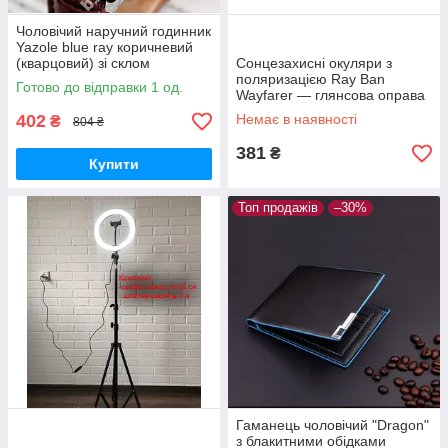
Чоловічий наручний годинник
Yazole blue ray коричневий
(кварцовий) зі склом
Сонцезахисні окуляри з
блакитний промінь,
поляризацією Ray Ban
Готово до відправки 1 од.
класичний годинник
Wayfarer — глянсова оправа
чоловічий
402
Немає в наявності
₴
804 ₴
381
₴
Купити
Топ продажів
–30%
Гаманець чоловічий "Dragon"
з блакитними обідками