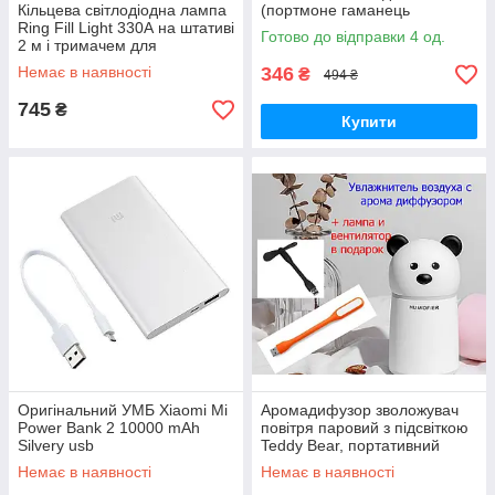
Кільцева світлодіодна лампа
(портмоне гаманець
Ring Fill Light 330А на штативі
візитниця)
Готово до відправки 4 од.
2 м і тримачем для
телефона, селфі-кільце 26
Немає в наявності
346
₴
494 ₴
см
745
₴
Купити
Оригінальний УМБ Xiaomi Mi
Аромадифузор зволожувач
Power Bank 2 10000 mAh
повітря паровий з підсвіткою
Silvery usb
Teddy Bear, портативний
освіжувач повітря, білий
Немає в наявності
Немає в наявності