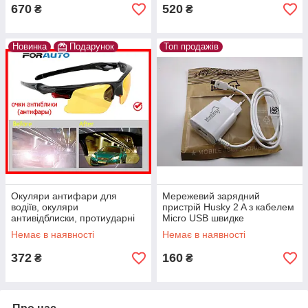
670
520
₴
₴
Новинка
Подарунок
Топ продажів
Окуляри антифари для
Мережевий зарядний
водіїв, окуляри
пристрій Husky 2 A з кабелем
антивідблиски, протиударні
Micro USB швидке
автомобільні окуляри для
заряджання (Fast Charge
Немає в наявності
Немає в наявності
нічної їзди, чорні
заряджання для телефона)
372
160
₴
₴