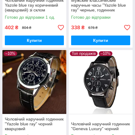
Чоловічий наручний годинник
Мужские классические
Yazole blue ray коричневий
наручные часы "Yazole blue
(кварцовий) зі склом
ray" черные, годинник
блакитний промінь,
чоловічий класичний Yazole
Готово до відправки 1 од.
Готово до відправки
класичний годинник
кварцевий
чоловічий
402
338
₴
₴
804 ₴
676 ₴
Купити
Купити
–10%
Топ продажів
–10%
Чоловічий наручний годинник
"Yazole blue ray" чорний
Чоловічий наручний годинник
кварцовий
"Geneva Luxury" чорний