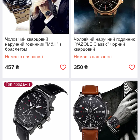
Чоловічий кварцовий
Чоловічий наручний годинник
наручний годинник "M&H" з
"YAZOLE Classic" чорний
браслетом
кварцовий
Немає в наявності
Немає в наявності
457
350
₴
₴
Топ продажів