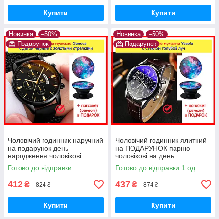
Купити
Купити
Новинка
–50%
Новинка
–50%
Подарунок
Подарунок
Чоловічий годинник наручний
Чоловічий годинник ялитний
на подарунок день
на ПОДАРУНОК парню
народження чоловікові
чоловікові на день
парню, класичний годинник із
народження річницю,
Готово до відправки
Готово до відправки 1 од.
датою (календарем) чорний
годинник класичний Yazole
блакитний промінь
412
437
₴
₴
824 ₴
874 ₴
Купити
Купити