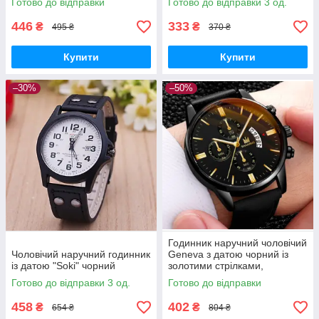
Готово до відправки
Готово до відправки 3 од.
446
333
₴
₴
495 ₴
370 ₴
Купити
Купити
–30%
–50%
Годинник наручний чоловічий
Чоловічий наручний годинник
Geneva з датою чорний із
із датою "Soki" чорний
золотими стрілками,
класичний чоловічий
Готово до відправки 3 од.
Готово до відправки
годинник із календарем
458
402
₴
₴
654 ₴
804 ₴