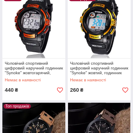
Чоловічий спортивний
Чоловічий спортивний
цифровий наручний годинник
цифровий наручний годинник
"Synoke" жовтогарячий,
"Synoke" жовтий, годинник
годинник чоловічий
чоловічий електронний із
Немає в наявності
Немає в наявності
підлітковий із підсвіткою
підсвіткою
440
260
₴
₴
Топ продажів