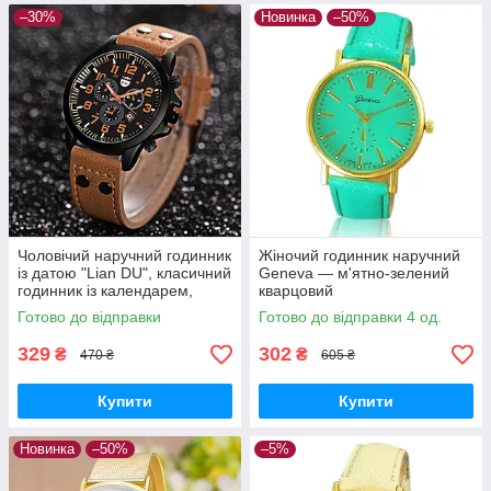
–30%
Новинка
–50%
Чоловічий наручний годинник
Жіночий годинник наручний
із датою "Lian DU", класичний
Geneva — м'ятно-зелений
годинник із календарем,
кварцовий
коричневий чоловічий
Готово до відправки
Готово до відправки 4 од.
годинник
329
302
₴
₴
470 ₴
605 ₴
Купити
Купити
Новинка
–50%
–5%