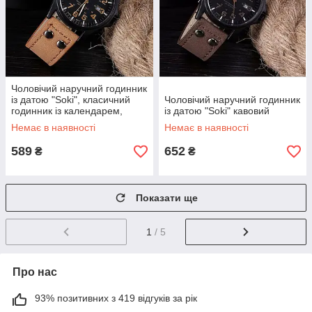
Чоловічий наручний годинник
із датою "Soki", класичний
Чоловічий наручний годинник
годинник із календарем,
із датою "Soki" кавовий
коричневий чоловічий
Немає в наявності
Немає в наявності
годинник
589
652
₴
₴
Показати ще
1
/ 5
Про нас
93% позитивних з 419 відгуків за рік