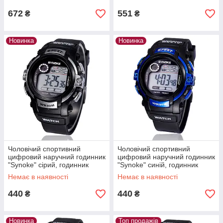
для чоловіків
672
551
₴
₴
Новинка
Новинка
Чоловічий спортивний
Чоловічий спортивний
цифровий наручний годинник
цифровий наручний годинник
"Synoke" сірий, годинник
"Synoke" синій, годинник
електронний чоловічий з
чоловічий електронний із
Немає в наявності
Немає в наявності
підсвіткою
підсвіткою
440
440
₴
₴
Новинка
Топ продажів