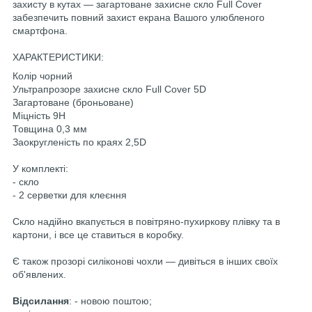
захисту в кутах — загартоване захисне скло Full Cover
забезпечить повний захист екрана Вашого улюбленого
смартфона.
ХАРАКТЕРИСТИКИ:
Колір чорний
Ультрапрозоре захисне скло Full Cover 5D
Загартоване (броньоване)
Міцність 9H
Товщина 0,3 мм
Заокругленість по краях 2,5D
У комплекті:
- скло
- 2 серветки для клеєння
Скло надійно вкапується в повітряно-пухиркову плівку та в
картони, і все це ставиться в коробку.
Є також прозорі силіконові чохли — дивіться в інших своїх
об'явлених.
Відсилання
: - новою поштою;