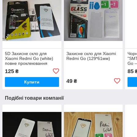
5D Захисне скло для
Захисне скло для Xiaomi
Чорн
Xiaomi Redmi Go (white)
Redmi Go (129*61мм)
"SMT
повне проклеювання
Go 
125
85
₴
49
₴
Купити
Подібні товари компанії