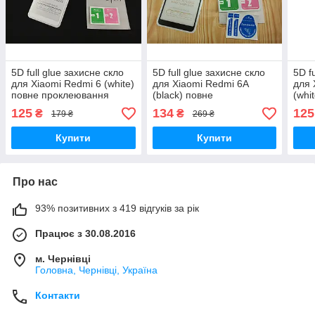
5D full glue захисне скло
5D full glue захисне скло
5D f
для Xiaomi Redmi 6 (white)
для Xiaomi Redmi 6A
для 
повне проклеювання
(black) повне
(whi
проклеювання
про
125
134
125
₴
₴
179 ₴
269 ₴
Купити
Купити
Про нас
93% позитивних з 419 відгуків за рік
Працює з 30.08.2016
м. Чернівці
Головна, Чернівці, Україна
Контакти