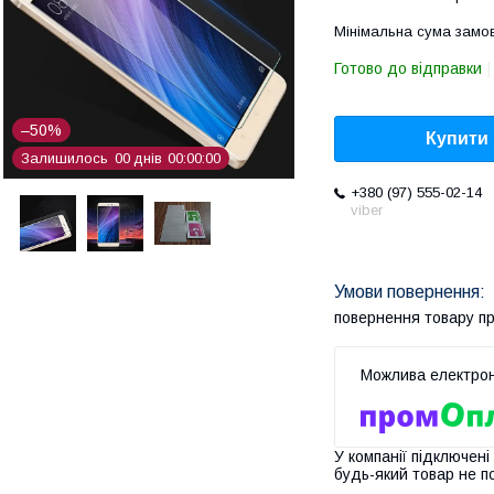
Мінімальна сума замов
Готово до відправки
–50%
Купити
Залишилось
0
0
днів
0
0
0
0
0
0
+380 (97) 555-02-14
viber
повернення товару п
У компанії підключені
будь-який товар не п