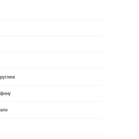
руглені
ефону
скло