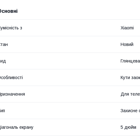
Основні
умісність з
Xiaomi
Стан
Новий
Вид
Глянцева
собливості
Кути заок
ризначення
Для тел
ип
Захисне 
іагональ екрану
5 дюйм