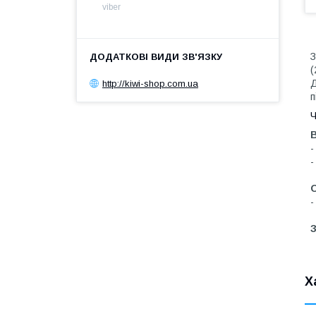
viber
З
(
Д
http://kiwi-shop.com.ua
п
Ч
-
-
-
З
Х