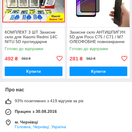
КОМПЛЕКТ 3 ШТ Захисне
Захисне скло АНТИШПИГУН
скло для Xiaomi Redmi 14C
5D для Poco C75 / C71 / M7
NITU 5D протиударне
ОЛЕОФОБНЕ повноекранне
ОЛЕОФОБНЕ скло
на телефон сяомі редмі 14с
Готово до відправки
Готово до відправки
повноекранне на редмі 14с
чорне ПРЕМІУМ
492
281
₴
₴
983 ₴
562 ₴
Купити
Купити
Про нас
93% позитивних з 419 відгуків за рік
Працює з 30.08.2016
м. Чернівці
Головна, Чернівці, Україна