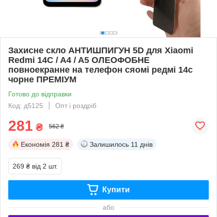
Захисне скло АНТИШПИГУН 5D для Xiaomi
Redmi 14C / A4 / A5 ОЛЕОФОБНЕ
повноекранне на телефон сяомі редмі 14с
чорне ПРЕМІУМ
Готово до відправки
Код: д5125
Опт і роздріб
281
₴
562 ₴
Економія
281 ₴
Залишилось
11 днів
269 ₴
від 2 шт.
Купити
або