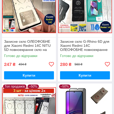
Захисне скло ОЛЕОФОБНЕ
Захисне скло G-Rhino 6D для
для Xiaomi Redmi 14C NITU
Xiaomi Redmi 14C
5D повноекранне скло на
ОЛЕОФОБНЕ повноекранне
телефон ксяомі редмі 14с
на телефон сяомі редмі 14с
Готово до відправки
Готово до відправки
ПРОТИУДАРНЕ
чорне ПРЕМІУМ
247
280
₴
₴
494 ₴
560 ₴
Купити
Купити
Топ продажів
–50%
–50%