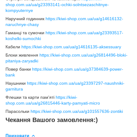
shop.com.ua/ua/g23393141-ochki-solntsezaschitnye-
kompyuternye
Наручний годинник
https://kiwi-shop.com.ua/ua/g14616132-
naruchnye-chasy
Гаманці та сумочки
https://kiwi-shop.com.ua/ua/g23393517-
koshelki-sumochki
Кабели
https://kiwi-shop.com.ua/ua/g14616135-aksessuary
Блоки живлення
https://kiwi-shop.com.ua/ua/g26814496-bloki-
pitaniya-zaryadki
Повер банки
https://kiwi-shop.com.ua/ua/g37384639-power-
bank
Наушники
https://kiwi-shop.com.ua/ua/g23397297-naushniki-
garnitura
Флешки та карти пам'яті
https://kiwi-
shop.com.ua/ua/g26815446-karty-pamyati-micro
Парасольки
https://kiwi-shop.com.ua/ua/g101557636-zontiki
Чекання Вашого замовлення:)
Приховати