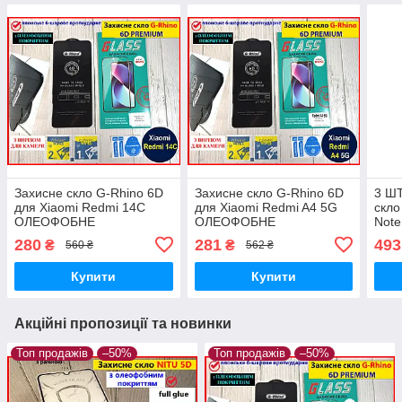
Захисне скло G-Rhino 6D
Захисне скло G-Rhino 6D
3 Ш
для Xiaomi Redmi 14C
для Xiaomi Redmi A4 5G
скло
ОЛЕОФОБНЕ
ОЛЕОФОБНЕ
Note
повноекранне на телефон
повноекранне на телефон
про
280
281
493
₴
₴
560 ₴
562 ₴
сяомі редмі 14с чорне
сяомі редмі а4 чорне
повн
ПРЕМІУМ
ПРЕМІУМ
нот 
Купити
Купити
Акційні пропозиції та новинки
Топ продажів
–50%
Топ продажів
–50%