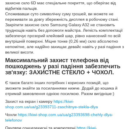
захисне скло 6D має спеціальне покриття, що оберігає від
відбитків пальців.
Споживавши суто символічну суму грошей, ви можете не
переживати за довгу збережність дисплея в робочому стані.
Закріпити захисне скло Samsung Galaxy A32 не становить
труднощів навіть без допомоги майстра. Легкість комплектації
забезпечує прозорий клейовий шар, рівно нанесений по всій
внутрішній поверхні. Міцне тонке (0,26 мм) скло абсолютно
непомітне, але надійно захищає девайс навіть у разі падіння з
великої висоти.
Максимальний захист телефона від
пошкоджень у разі падіння забезпечить
зв'язку:
ЗАХИСТНЕ СТЕКЛО + ЧОХОЛ.
Є також багато інших потрібних і корисних позицій, що
зможете знайти за посиланнями нижче. Додай до кошика й
отримай замовлення однією посилкою. Разом вигідніше:)
Захист на екран і камеру
https://kiwi-
shop.com.ua/ua/g23393711-zaschitnye-stekla-dlya
Чохли
https://kiwi-shop.com.ua/ua/g23393698-chehly-dlya-
telefonov
Окуляри сонцезахисні та компютерні
https://kiwi-