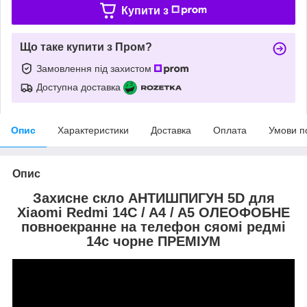
Купити з
Що таке купити з Пром?
Замовлення під захистом
Доступна доставка
Опис
Характеристики
Доставка
Оплата
Умови п
Опис
Захисне скло АНТИШПИГУН 5D для
Xiaomi Redmi 14C / A4 / A5 ОЛЕОФОБНЕ
повноекранне на телефон сяомі редмі
14с чорне ПРЕМІУМ