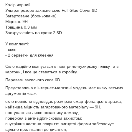
Колір чорний
Ультрапрозоре захисне скло Full Glue Cover 9D
Загартоване (броньоване)
Міцність 9H
Товщина 0,3 мм
Заокругленість по краях 2,5D
У комплекті:
- скло
- 2 серветки для клеєння
Скло надійно вкапується в повітряно-пухиркову плівку та в
картони, і все це ставиться в коробку.
Переваги захисного скла 6D
Представлена в інтернет-магазині модель має низку веських
аргументів «за»:
скло повністю відповідає розмірам смартфона цього зразка;
найвища міцність загартованого матеріалу — 9H,
поступається лише показнику алмазу;
поверхня з антивідблисковим захистом;
внутрішня частина покриття вигнутої форми забезпечує
щільне прилягання до дисплея;