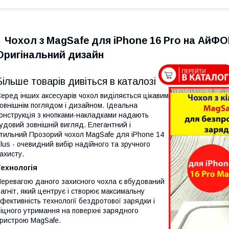
Чохол з MagSafe для iPhone 16 Pro на АйФ
Оригінальний дизайн
Більше товарів дивіться в каталозі
еред інших аксесуарів чохол виділяється цікавим
овнішнім поглядом і дизайном. Ідеальна
онструкція з кнопками-накладками надають
удовий зовнішній вигляд. Елегантний і
тильний Прозорий чохол MagSafe для iPhone 14
lus - очевидний вибір надійного та зручного
ахисту.
Технологія
еревагою даного захисного чохла є вбудований
агніт, який центрує і створює максимальну
фективність технології бездротової зарядки і
іцного утримання на поверхні зарядного
ристрою MagSafe.