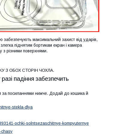
ою забезпечують максимальний захист від ударів,
злегка піднятим бортикам екран і камера
ту з різними поверхнями.
У З ОБОХ СТОРІН ЧОХЛА.
разі падіння забезпечить
йти за посиланнями нижче. Додай до кошика й
itnye-stekla-dlya
3393141-ochki-solntsezaschitnye-kompyuternye
e-chasy