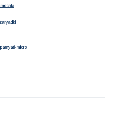
umochki
zaryadki
-pamyati-micro