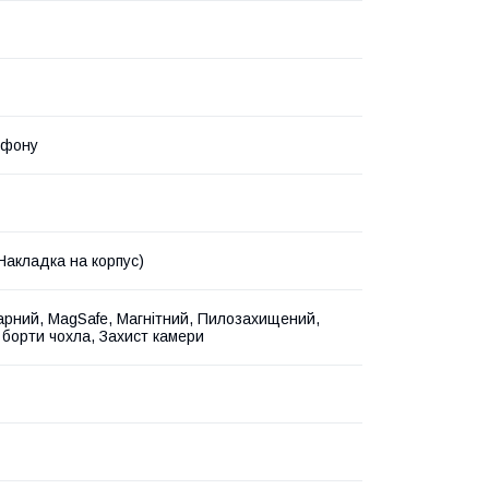
ефону
Накладка на корпус)
рний, MagSafe, Магнітний, Пилозахищений,
 борти чохла, Захист камери