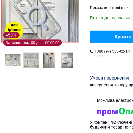
Показати оптові ціни
Готово до відправки
–50%
Купити
Залишилось
0
0
днів
0
0
0
0
0
0
+380 (97) 555-02-14
viber
повернення товару п
У компанії підключені
будь-який товар не п