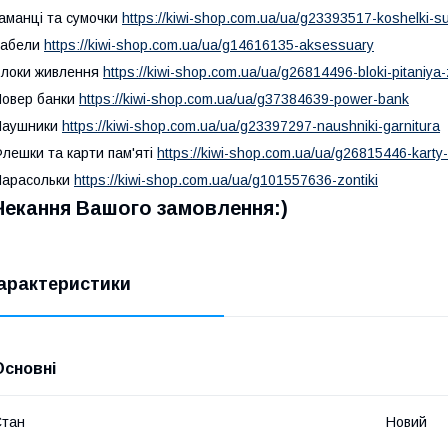
аманці та сумочки
https://kiwi-shop.com.ua/ua/g23393517-koshelki-s
Кабели
https://kiwi-shop.com.ua/ua/g14616135-aksessuary
локи живлення
https://kiwi-shop.com.ua/ua/g26814496-bloki-pitaniya-
овер банки
https://kiwi-shop.com.ua/ua/g37384639-power-bank
Наушники
https://kiwi-shop.com.ua/ua/g23397297-naushniki-garnitura
лешки та карти пам'яті
https://kiwi-shop.com.ua/ua/g26815446-karty
Парасольки
https://kiwi-shop.com.ua/ua/g101557636-zontiki
Чекання Вашого замовлення:)
арактеристики
Основні
Стан
Новий