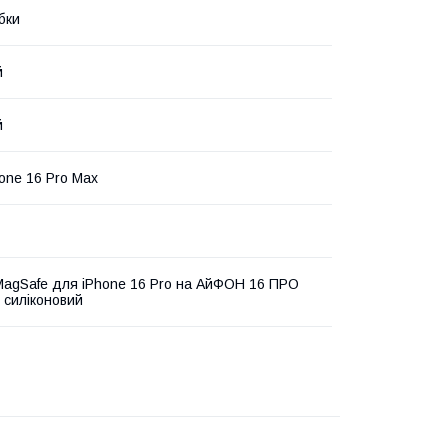
бки
й
й
hone 16 Pro Max
MagSafe для iPhone 16 Pro на АйФОН 16 ПРО
 силіконовий