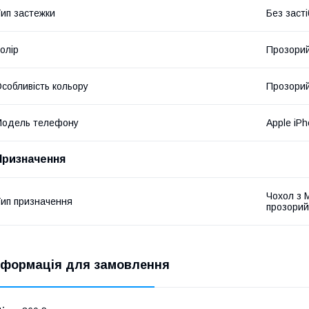
ип застежки
Без засті
олір
Прозори
собливість кольору
Прозори
Модель телефону
Apple iP
Призначення
Чохол з 
ип призначення
прозорий
нформація для замовлення