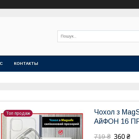
АС
КОНТАКТЫ
Чохол з MagS
Топ продаж
АйФОН 16 ПР
360 ₴
719 ₴