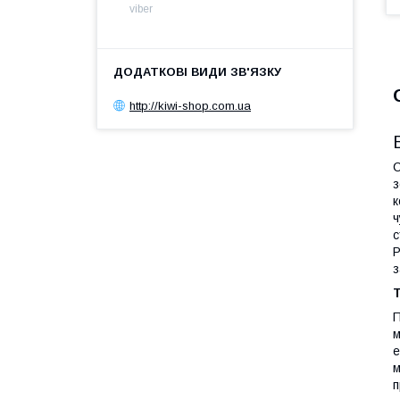
viber
http://kiwi-shop.com.ua
С
з
к
ч
с
P
з
П
м
е
м
п