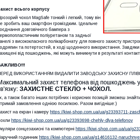
ахист всього корпусу
розорий чохол MagSafe тонкий і легкий, тому він
е зробить ваш смартфон громіздким. Ідеальне
оєднання довговічного бампера з
ермопопластичним поліуретаном та задньої
анелі з висококласного полікарбонату для повного захисту пристр
одряпин та потертостей, в ході щоденного використання. Завдяки 
ахищені від пошкоджень, які можуть виникнути в результаті контак
ВАЖЛИВО!!!
ПЕРЕД ВИКОРИСТАННЯМ ВИДАЛИТИ ЗАВОДСЬКУ ЗАХИСНУ ПЛІВК
Максимальний захист телефона від пошкоджень у 
зв'язку:
ЗАХИСТНЕ СТЕКЛО + ЧОХОЛ.
х, а також багато інших потрібних і корисних позицій зможеш зна
тримай замовлення однією посилкою. Разом вигідніше:)
ахист на екран і камеру
https://kiwi-shop.com.ua/ua/g23393711-zasch
Чохли
https://kiwi-shop.com.ua/ua/g23393698-chehly-dlya-telefonov
куляри сонцезахисні та компютерні
https://kiwi-shop.com.ua/ua/g2
аручний годинник
https://kiwi-shop.com.ua/ua/g14616132-naruchny