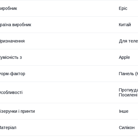
иробник
Epic
раїна виробник
Китай
ризначення
Для тел
умісність з
Apple
Форм-фактор
Панель (
Протиуда
собливості
Посилені
ізерунки і принти
Інше
атеріал
Силікон