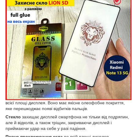
всієї площі дисплея. Воно має якісне олеофобне покриття,
яке перешкоджає появі відбитків пальців.
Стекло
захищає дисплей смартфона не тільки від подряпин,
але й відколів, а також тріщин, закриваючи дисплей і
приймаючи удар на себе у разі падіння.
Повне проклеювання скла
по всій площі дисплея