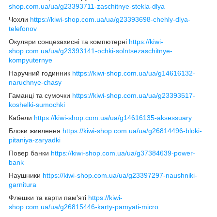
shop.com.ua/ua/g23393711-zaschitnye-stekla-dlya
Чохли
https://kiwi-shop.com.ua/ua/g23393698-chehly-dlya-
telefonov
Окуляри сонцезахисні та компютерні
https://kiwi-
shop.com.ua/ua/g23393141-ochki-solntsezaschitnye-
kompyuternye
Наручний годинник
https://kiwi-shop.com.ua/ua/g14616132-
naruchnye-chasy
Гаманці та сумочки
https://kiwi-shop.com.ua/ua/g23393517-
koshelki-sumochki
Кабели
https://kiwi-shop.com.ua/ua/g14616135-aksessuary
Блоки живлення
https://kiwi-shop.com.ua/ua/g26814496-bloki-
pitaniya-zaryadki
Повер банки
https://kiwi-shop.com.ua/ua/g37384639-power-
bank
Наушники
https://kiwi-shop.com.ua/ua/g23397297-naushniki-
garnitura
Флешки та карти пам'яті
https://kiwi-
shop.com.ua/ua/g26815446-karty-pamyati-micro