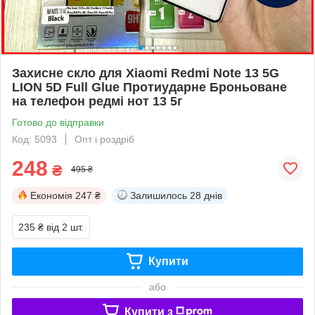
Захисне скло для Xiaomi Redmi Note 13 5G
LION 5D Full Glue Протиударне Броньоване
на телефон редмі нот 13 5г
Готово до відправки
Код: 5093
Опт і роздріб
248
₴
495 ₴
Економія
247 ₴
Залишилось
28 днів
235 ₴
від 2 шт.
Купити
або
Купити з