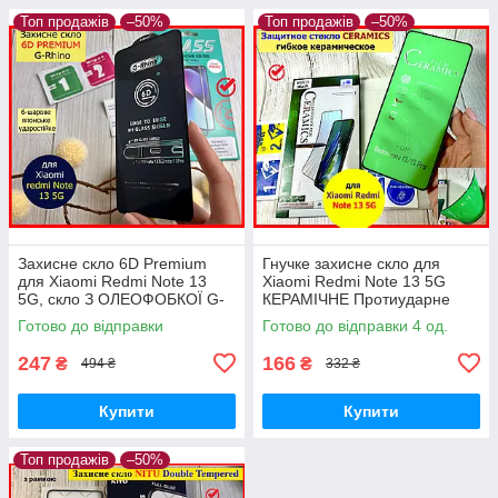
Топ продажів
–50%
Топ продажів
–50%
Захисне скло 6D Premium
Гнучке захисне скло для
для Xiaomi Redmi Note 13
Xiaomi Redmi Note 13 5G
5G, скло З ОЛЕОФОБКОЇ G-
КЕРАМІЧНЕ Протиударне
Rhino на ксяоміредмі нот 13
плівка на телефон Ксіомі
Готово до відправки
Готово до відправки 4 од.
5 г
Редмі Нот 13 5г
247
166
₴
₴
494 ₴
332 ₴
Купити
Купити
Топ продажів
–50%