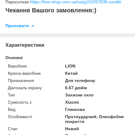
Парасольки
https://kiwi-shop.com.ua/ua/g101557636-zontiki
Чекання Вашого замовлення:)
Приховати
Характеристики
Основні
Виробник
LION
Країна виробник
Китай
Призначення
Для телефону
Діагональ екрану
6.67 дюйм
Тип
Захисне скло
Сумісність з
Xiaomi
Вид
Глянсове
Особливості
Протиударний, Олеофобне
покриття
Стан
Новий