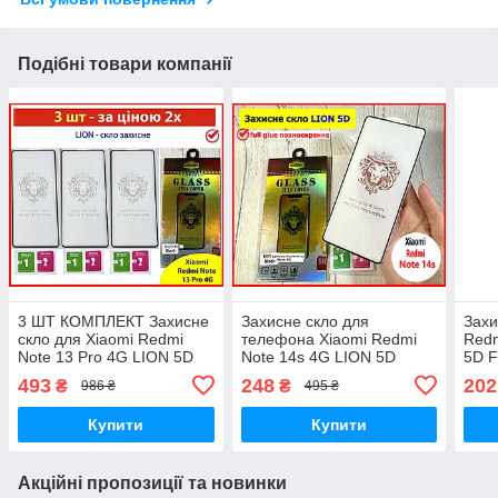
Подібні товари компанії
3 ШТ КОМПЛЕКТ Захисне
Захисне скло для
Захи
скло для Xiaomi Redmi
телефона Xiaomi Redmi
Redm
Note 13 Pro 4G LION 5D
Note 14s 4G LION 5D
5D F
протиударне
протиударне броньоване
Брон
493
248
202
₴
₴
986 ₴
495 ₴
повноекранне на редмі
на редмі нот 14с
редм
нот 13про
Купити
Купити
Акційні пропозиції та новинки