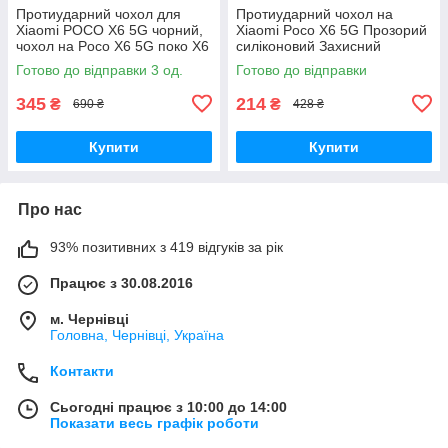
Протиударний чохол для
Протиударний чохол на
Xiaomi POCO X6 5G чорний,
Xiaomi Poco X6 5G Прозорий
чохол на Poco X6 5G поко Х6
силіконовий Захисний
з кільцем шторкою
Посилений чохол на Поко Х6
Готово до відправки 3 од.
Готово до відправки
ударостійкий
5G
345
214
₴
₴
690 ₴
428 ₴
Купити
Купити
Про нас
93% позитивних з 419 відгуків за рік
Працює з 30.08.2016
м. Чернівці
Головна, Чернівці, Україна
Контакти
Сьогодні працює з 10:00 до 14:00
Показати весь графік роботи