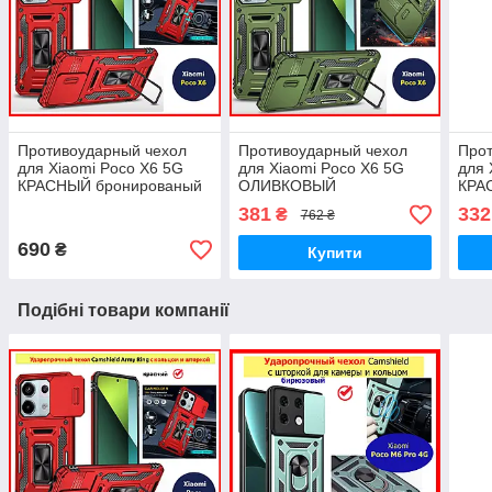
Противоударный чехол
Противоударный чехол
Про
для Xiaomi Poco X6 5G
для Xiaomi Poco X6 5G
для 
КРАСНЫЙ бронированый
ОЛИВКОВЫЙ
КРА
чохол на телефон поко х6
бронированый чохол на
чохо
381
332
₴
762 ₴
з підставкою шторкою
телефон поко х6 з
з пі
підставка шторка
690
₴
Купити
Подібні товари компанії