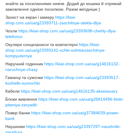
знайти за посиланнями нижче. Додай до кошика й отримай
замовлення однією посилкою. Разом вигідніше:)
Захист на екран і камеру
https://kiwi-
shop.com.ua/ua/g23393711-zaschitnye-stekla-dlya
Чохли
https://kiwi-shop.com.ua/ua/g23393698-chehly-dlya-
telefonov
Окуляри сонцезахисні та компютерні
https://kiwi-
shop.com.ua/ua/g23393141-ochki-solntsezaschitnye-
kompyuternye
Наручний годинник
https://kiwi-shop.com.ua/ua/g14616132-
naruchnye-chasy
Гаманці та сумочки
https://kiwi-shop.com.ua/ua/g23393517-
koshelki-sumochki
Кабели
https://kiwi-shop.com.ua/ua/g14616135-aksessuary
Блоки живлення
https://kiwi-shop.com.ua/ua/g26814496-bloki-
pitaniya-zaryadki
Повер банки
https://kiwi-shop.com.ua/ua/g37384639-power-
bank
Наушники
https://kiwi-shop.com.ua/ua/g23397297-naushniki-
garnitura