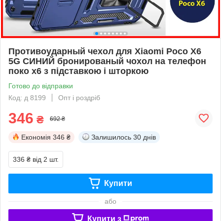
Противоударный чехол для Xiaomi Poco X6
5G СИНИЙ бронированый чохол на телефон
поко х6 з підставкою і шторкою
Готово до відправки
Код: д 8199
Опт і роздріб
346
₴
692 ₴
Економія
346 ₴
Залишилось
30 днів
336 ₴
від 2 шт.
Купити
або
Купити з