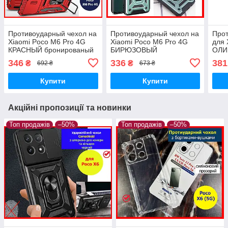
Противоударный чехол на
Противоударный чехол на
Про
Xiaomi Poco M6 Pro 4G
Xiaomi Poco M6 Pro 4G
для 
КРАСНЫЙ бронированый
БИРЮЗОВЫЙ
ОЛИ
чохол на телефон з
бронированый чохол на
брон
346
336
381
₴
₴
692 ₴
673 ₴
підставкою і шторкою
телефон з підставкою і
теле
шторкою
підс
Купити
Купити
Акційні пропозиції та новинки
Топ продажів
–50%
Топ продажів
–50%