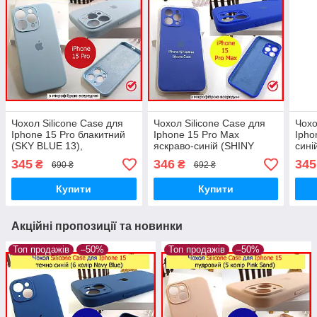
Чохол Silicone Case для
Чохол Silicone Case для
Чохо
Iphone 15 Pro блакитний
Iphone 15 Pro Max
Ipho
(SKY BLUE 13),
яскраво-синій (SHINY
сині
силіконовий чохол на
BLUE 11), силікон чохол
силі
345
346
345
₴
₴
690 ₴
692 ₴
АйФОН 15 ПРО блакитний
на АйФОН 15 ПРО МАКС
15 
синій
Купити
Купити
Акційні пропозиції та новинки
Топ продажів
–50%
Топ продажів
–50%