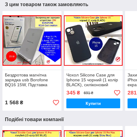
З цим товаром також замовляють
Бездротова магнітна
Чохол Silicone Case для
Захи
зарядка usb Borofone
Iphone 15 чорний (1 колір
iPho
BQ16 15W, Підставка
BLACK), силіконовий
екра
заряджання для айфона
оригінальний чохол для
Prem
345
281
₴
691 ₴
iphone 15 ват Borofone
iPhone 15 чорний
ЯПО
1 568
₴
Купити
Подібні товари компанії