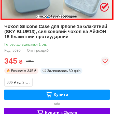
Чохол Silicone Case для Iphone 15 блакитний
(SKY BLUE13), силіконовий чохол на АйФОН
15 блакитний протиударний
Готово до відправки 1 од.
Код: 8090
Опт і роздріб
345
₴
690 ₴
Економія
345 ₴
Залишилось
30 днів
336 ₴
від 2 шт.
Купити
або
Купити з