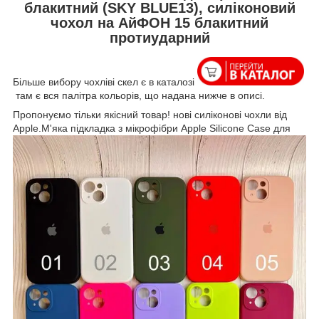
блакитний (SKY BLUE13), силіконовий
чохол на АйФОН 15 блакитний
протиударний
Більше вибору чохліві скел є в каталозі
там є вся палітра кольорів, що надана нижче в описі.
Пропонуємо тільки якісний товар! нові силіконові чохли від
Apple.М'яка підкладка з мікрофібри Apple Silicone
Case для