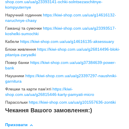
shop.com.ua/ua/g23393141-ochki-solntsezaschitnye-
kompyuternye
Наручний годинник
https://kiwi-shop.com.ua/ua/g14616132-
naruchnye-chasy
Гаманці та сумочки
https://kiwi-shop.com.ua/ua/g23393517-
koshelki-sumochki
Кабели
https://kiwi-shop.com.ua/ua/g14616135-aksessuary
Блоки живлення
https://kiwi-shop.com.ua/ua/g26814496-bloki-
pitaniya-zaryadki
Повер банки
https://kiwi-shop.com.ua/ua/g37384639-power-
bank
Наушники
https://kiwi-shop.com.ua/ua/g23397297-naushniki-
garnitura
Флешки та карти пам'яті
https://kiwi-
shop.com.ua/ua/g26815446-karty-pamyati-micro
Парасольки
https://kiwi-shop.com.ua/ua/g101557636-zontiki
Чекання Вашого замовлення:)
Приховати