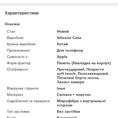
Характеристики
Основні
Стан
Новий
Виробник
Silicone Case
Країна виробник
Китай
Призначення
Для телефону
Сумісність з
Apple
Форм-фактор
Панель (Накладка на корпус)
Особливості
Протиударний, Покриття
soft touch, Пилозахищений,
Посилені борти чохла,
Захист камери
Візерунки і принти
Інше
Матеріал
Силікон + пластик
Оздоблення та прикраси
Мікрофібра з внутрішньої
сторони
Тип застежки
Без застібки
Колір
Блакитний