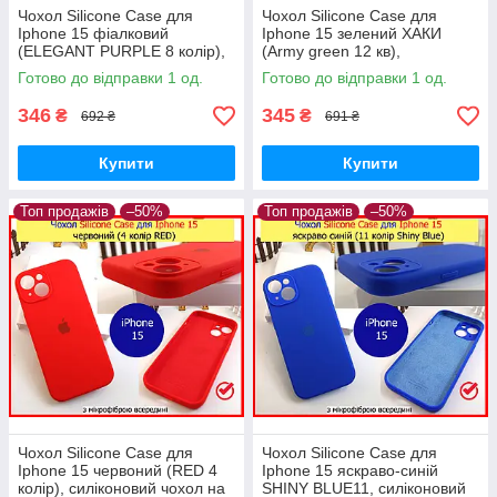
Чохол Silicone Case для
Чохол Silicone Case для
Iphone 15 фіалковий
Iphone 15 зелений ХАКИ
(ELEGANT PURPLE 8 колір),
(Army green 12 кв),
силіконовий чохол на АйФОН
силіконовий чохол на АйФОН
Готово до відправки 1 од.
Готово до відправки 1 од.
15 фіолетовий
15 темно-зелений
346
345
₴
₴
692 ₴
691 ₴
Купити
Купити
Топ продажів
–50%
Топ продажів
–50%
Чохол Silicone Case для
Чохол Silicone Case для
Iphone 15 червоний (RED 4
Iphone 15 яскраво-синій
колір), силіконовий чохол на
SHINY BLUE11, силіконовий