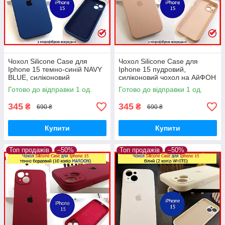
Чохол Silicone Case для
Чохол Silicone Case для
Iphone 15 темно-синій NAVY
Iphone 15 пудровий,
BLUE, силіконовий
силіконовий чохол на АйФОН
оригінальний чохол для
15 пудровий (05 Pink sand)
Готово до відправки 1 од.
Готово до відправки 1 од.
айфон 15 синій
345
345
₴
₴
690 ₴
690 ₴
Купити
Купити
Топ продажів
–50%
Топ продажів
–50%