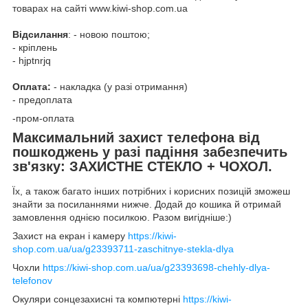
товарах на сайті www.kiwi-shop.com.ua
Відсилання
: - новою поштою;
- кріплень
- hjptnrjq
Оплата:
- накладка (у разі отримання)
- предоплата
-пром-оплата
Максимальний захист телефона від
пошкоджень у разі падіння забезпечить
зв'язку:
ЗАХИСТНЕ СТЕКЛО + ЧОХОЛ.
Їх, а також багато інших потрібних і корисних позицій зможеш
знайти за посиланнями нижче. Додай до кошика й отримай
замовлення однією посилкою. Разом вигідніше:)
Захист на екран і камеру
https://kiwi-
shop.com.ua/ua/g23393711-zaschitnye-stekla-dlya
Чохли
https://kiwi-shop.com.ua/ua/g23393698-chehly-dlya-
telefonov
Окуляри сонцезахисні та компютерні
https://kiwi-