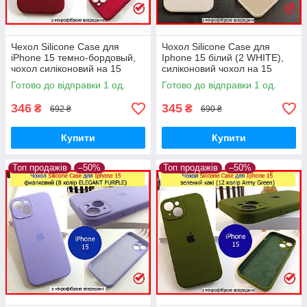
Чехол Silicone Case для
Чохол Silicone Case для
iPhone 15 темно-бордовый,
Iphone 15 білий (2 WHITE),
чохол силіконовий на 15
силіконовий чохол на 15
АЙФОН темно червоний
АйФОН білий протиударний
Готово до відправки 1 од.
Готово до відправки 1 од.
(MAROON 10)
346
345
₴
₴
692 ₴
690 ₴
Купити
Купити
Топ продажів
–50%
Топ продажів
–50%