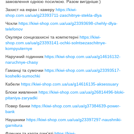
замовлення однією посилкою. Разом вигідніше:)
Захист на екран і камеру
https://kiwi-
shop.com.ua/ua/g23393711-zaschitnye-stekla-dlya
Чохли
https://kiwi-shop.com.ua/ua/g23393698-chehly-dlya-
telefonov
Окуляри сонцезахисні та компютерні
https://kiwi-
shop.com.ua/ua/g23393141-ochki-solntsezaschitnye-
kompyuternye
Наручний годинник
https://kiwi-shop.com.ua/ua/g14616132-
naruchnye-chasy
Гаманці та сумочки
https://kiwi-shop.com.ua/ua/g23393517-
koshelki-sumochki
Кабели
https://kiwi-shop.com.ua/ua/g14616135-aksessuary
Блоки живлення
https://kiwi-shop.com.ua/ua/g26814496-bloki-
pitaniya-zaryadki
Повер банки
https://kiwi-shop.com.ua/ua/g37384639-power-
bank
Наушники
https://kiwi-shop.com.ua/ua/g23397297-naushniki-
garnitura
Флешки та карти пам'яті
https://kiwi-