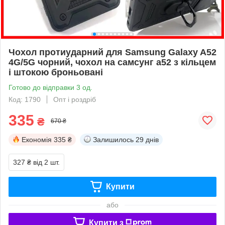
Чохол протиударний для Samsung Galaxy A52
4G/5G чорний, чохол на самсунг а52 з кільцем
і штокою броньовані
Готово до відправки 3 од.
Код: 1790
Опт і роздріб
335
₴
670 ₴
Економія
335 ₴
Залишилось
29 днів
327 ₴
від 2 шт.
Купити
або
Купити з