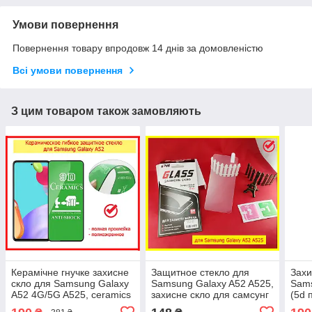
Умови повернення
Повернення товару впродовж 14 днів за домовленістю
Всі умови повернення
З цим товаром також замовляють
Керамічне гнучке захисне
Защитное стекло для
Захи
скло для Samsung Galaxy
Samsung Galaxy A52 A525,
Sams
A52 4G/5G A525, ceramics
захисне скло для самсунг
(5d 
anti-shock скло самсунг
а52
скло