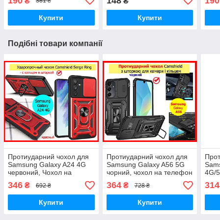
190
148
190
₴
₴
381 ₴
а52
А52
Купити
Купити
Подібні товари компанії
Протиударний чохол для
Протиударний чохол для
Прот
Samsung Galaxy A24 4G
Samsung Galaxy A56 5G
Sams
червоний, Чохол на
чорний, чохол на телефон
4G/5
Самсунг а24 з кільцем і
самсунг а56 броньований
теле
346
364
314
₴
₴
692 ₴
728 ₴
шторкою броньований
з кільцем
брон
Купити
Купити