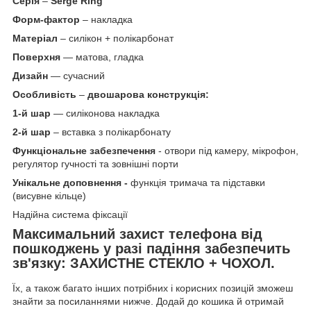
Серія
–
Serge Ring
Форм-фактор
– накладка
Матеріал
– силікон + полікарбонат
Поверхня
— матова, гладка
Дизайн
— сучасний
Особливість
–
двошарова конструкція:
1-й шар
— силіконова накладка
2-й шар
– вставка з полікарбонату
Функціональне забезпечення
- отвори під камеру, мікрофон,
регулятор гучності та зовнішні порти
Унікальне доповнення -
функція тримача та підставки
(висувне кільце)
Надійна система фіксації
Максимальний захист телефона від
пошкоджень у разі падіння забезпечить
зв'язку:
ЗАХИСТНЕ СТЕКЛО + ЧОХОЛ.
Їх, а також багато інших потрібних і корисних позицій зможеш
знайти за посиланнями нижче. Додай до кошика й отримай