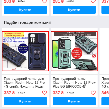
203
281
337
₴
₴
405 ₴
562 ₴
клей
штор
Купити
Купити
Подібні товари компанії
Протиударний чохол для
Протиударний чохол
Прот
Xiaomi Redmi Note 12 Pro
Xiaomi Redmi Note 12 Pro+
Xiao
4G синій, Чохол на Редмі
Plus 5G БІРЮЗОВИЙ
4G с
Нот 12 Про з кільцем
чохол на ксіомі редмі нот
удар
337
337
346
₴
₴
674 ₴
674 ₴
шторкою бронір
12 про+ з кільцем
нот 
Купити
Купити