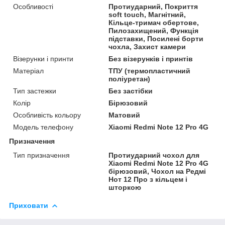
Особливості
Протиударний, Покриття
soft touch, Магнітний,
Кільце-тримач обертове,
Пилозахищений, Функція
підставки, Посилені борти
чохла, Захист камери
Візерунки і принти
Без візерунків і принтів
Матеріал
ТПУ (термопластичний
поліуретан)
Тип застежки
Без застібки
Колір
Бірюзовий
Особливість кольору
Матовий
Модель телефону
Xiaomi Redmi Note 12 Pro 4G
Призначення
Тип призначення
Протиударний чохол для
Xiaomi Redmi Note 12 Pro 4G
бірюзовий, Чохол на Редмі
Нот 12 Про з кільцем і
шторкою
Приховати