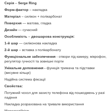
Серія
–
Serge Ring
Форм-фактор
– накладка
Матеріал
– силікон + полікарбонат
Поверхня
— матова, гладка
Дизайн
— сучасний
Особливість
–
двошарова конструкція:
1-й шар
— силіконова накладка
2-й шар
– вставка з полікарбонату
Функціональне забезпечення
- отвори під камеру, мікрофон,
регулятор гучності та зовнішні порти
Унікальне доповнення -
функція тримача та підставки
(висувне кільце)
Надійна система фіксації
Свойства:
Потужний чохол для захисту телефона від пошкоджень у разі
падіння
Накладка розрахована на тривале використання
Морозостійкість