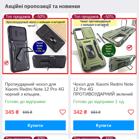
Акційні пропозиції та новинки
Топ продажів
–50%
Топ продажів
–50%
Протиударний чохол для
Чохол для Xiaomi Redmi Note
Xiaomi Redmi Note 12 Pro 4G
12 Pro 4G
чорний з кільцем,
ПРОТИВОУДАРНИЙ зелений
ударостійкий чохол середні
з кільцем, ударостійкий чохол
Готово до відправки
Готово до відправки 1 од.
нот 12 про 4 г
редмі нот 12про 4 г
345
342
₴
₴
690 ₴
683 ₴
Купити
Купити
Топ продажів
–50%
Топ продажів
–50%