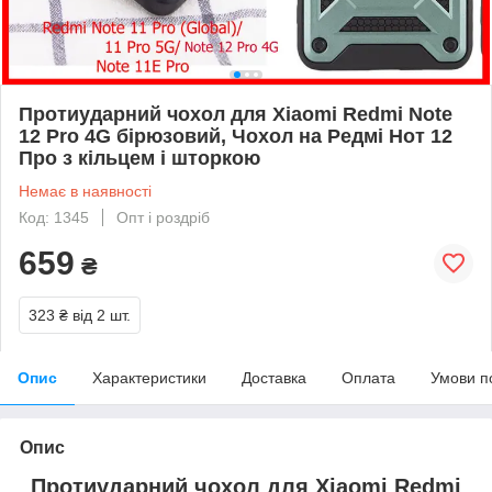
Протиударний чохол для Xiaomi Redmi Note
12 Pro 4G бірюзовий, Чохол на Редмі Нот 12
Про з кільцем і шторкою
Немає в наявності
Код: 1345
Опт і роздріб
659
₴
323 ₴
від 2 шт.
Опис
Характеристики
Доставка
Оплата
Умови п
Опис
Протиударний чохол для Xiaomi Redmi