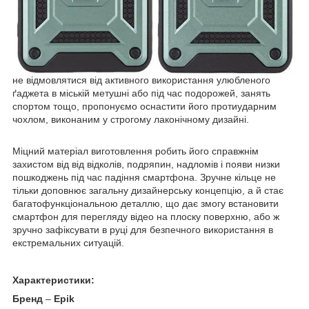
не відмовлятися від активного використання улюбленого
ґаджета в міській метушні або під час подорожей, занять
спортом тощо, пропонуємо оснастити його протиударним
чохлом, виконаним у строгому лаконічному дизайні.
Міцний матеріал виготовлення робить його справжнім
захистом від від відколів, подряпин, надломів і появи низки
пошкоджень під час падіння смартфона. Зручне кільце не
тільки доповнює загальну дизайнерську концепцію, а й стає
багатофункціональною деталлю, що дає змогу встановити
смартфон для перегляду відео на плоску поверхню, або ж
зручно зафіксувати в руці для безпечного використання в
екстремальних ситуацій.
Характеристики:
Бренд
–
Epik