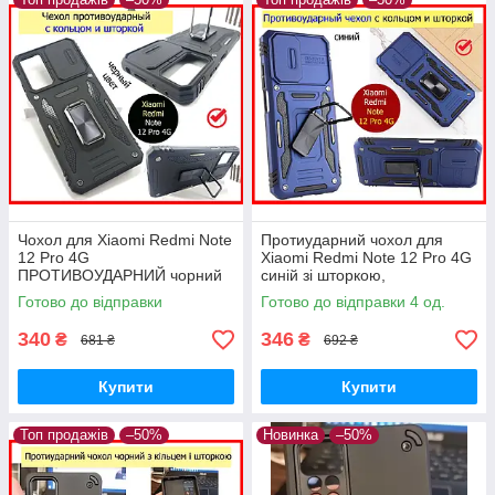
Чохол для Xiaomi Redmi Note
Протиударний чохол для
12 Pro 4G
Xiaomi Redmi Note 12 Pro 4G
ПРОТИВОУДАРНИЙ чорний
синій зі шторкою,
зі шторкою, ударостійкий
ударостійкий чохол редмі нот
Готово до відправки
Готово до відправки 4 од.
чохол редмі нот 12 про 4 г
12про 4 г
340
346
₴
₴
681 ₴
692 ₴
Купити
Купити
Топ продажів
–50%
Новинка
–50%