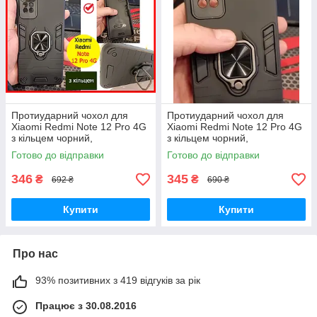
Протиударний чохол для
Протиударний чохол для
Xiaomi Redmi Note 12 Pro 4G
Xiaomi Redmi Note 12 Pro 4G
з кільцем чорний,
з кільцем чорний,
ударостійкий чохол середні
ударостійкий чохол середні
Готово до відправки
Готово до відправки
нот 12 про 4 г
нот 12 про 4 г
346
345
₴
₴
692 ₴
690 ₴
Купити
Купити
Про нас
93% позитивних з 419 відгуків за рік
Працює з 30.08.2016