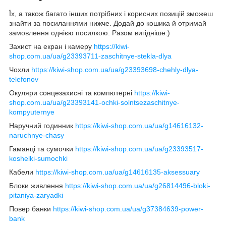
Їх, а також багато інших потрібних і корисних позицій зможеш
знайти за посиланнями нижче. Додай до кошика й отримай
замовлення однією посилкою. Разом вигідніше:)
Захист на екран і камеру
https://kiwi-
shop.com.ua/ua/g23393711-zaschitnye-stekla-dlya
Чохли
https://kiwi-shop.com.ua/ua/g23393698-chehly-dlya-
telefonov
Окуляри сонцезахисні та компютерні
https://kiwi-
shop.com.ua/ua/g23393141-ochki-solntsezaschitnye-
kompyuternye
Наручний годинник
https://kiwi-shop.com.ua/ua/g14616132-
naruchnye-chasy
Гаманці та сумочки
https://kiwi-shop.com.ua/ua/g23393517-
koshelki-sumochki
Кабели
https://kiwi-shop.com.ua/ua/g14616135-aksessuary
Блоки живлення
https://kiwi-shop.com.ua/ua/g26814496-bloki-
pitaniya-zaryadki
Повер банки
https://kiwi-shop.com.ua/ua/g37384639-power-
bank