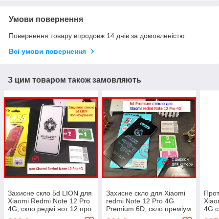
Умови повернення
Повернення товару впродовж 14 днів за домовленістю
Всі умови повернення
З цим товаром також замовляють
Захисне скло 5d LION для
Захисне скло для Xiaomi
Прот
Xiaomi Redmi Note 12 Pro
redmi Note 12 Pro 4G
Xiao
4G, скло редмі нот 12 про
Premium 6D, скло преміум
4G с
4 г на весь екран повний
наредмі нот 12 про 4 джі
Нот 