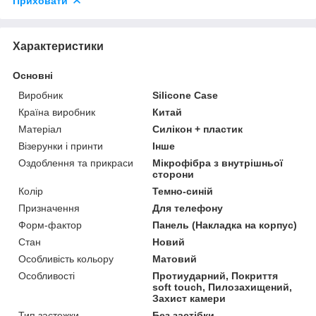
Приховати
Характеристики
Основні
Виробник
Silicone Case
Країна виробник
Китай
Матеріал
Силікон + пластик
Візерунки і принти
Інше
Оздоблення та прикраси
Мікрофібра з внутрішньої
сторони
Колір
Темно-синій
Призначення
Для телефону
Форм-фактор
Панель (Накладка на корпус)
Стан
Новий
Особливість кольору
Матовий
Особливості
Протиударний, Покриття
soft touch, Пилозахищений,
Захист камери
Тип застежки
Без застібки