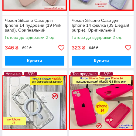
Чохол Silicone Case для
Чохол Silicone Case для
Iphone 14 пудровий (19 Pink
Iphone 14 фіалка (39 Elegant
sand), Оригінальний
purple), Оригінальний
силіконовий чохол для
силіконовий чохол на айфон
Готово до відправки 2 од.
Готово до відправки 2 од.
айфон 14 пудра
14 філ
346
323
₴
₴
692 ₴
646 ₴
Купити
Купити
Новинка
–50%
Топ продажів
–50%