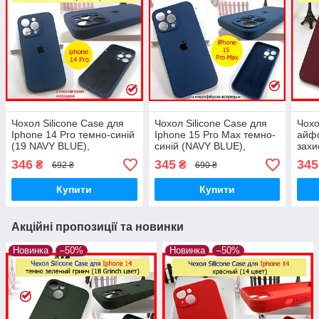
Чохол Silicone Case для
Чохол Silicone Case для
Чохо
Iphone 14 Pro темно-синій
Iphone 15 Pro Max темно-
айфо
(19 NAVY BLUE),
синій (NAVY BLUE),
захи
силіконовий чохол на
силікон чохол на АйФОН
Sili
346
345
345
₴
₴
692 ₴
690 ₴
АйФОН 14 ПРО синій
15 ПРО МАКС синій
14 
Купити
Купити
Акційні пропозиції та новинки
Новинка
–50%
Новинка
–50%