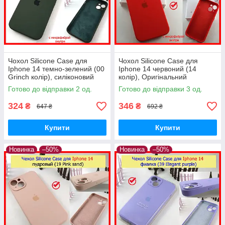
Чохол Silicone Case для
Чохол Silicone Case для
Iphone 14 темно-зелений (00
Iphone 14 червоний (14
Grinch колір), силіконовий
колір), Оригінальний
чохол для айфон 14 гринч
силіконовий чохол для
Готово до відправки 2 од.
Готово до відправки 3 од.
айфон 14 червоний
324
346
₴
₴
647 ₴
692 ₴
Купити
Купити
Новинка
–50%
Новинка
–50%