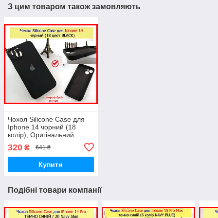
З цим товаром також замовляють
Чохол Silicone Case для
Iphone 14 чорний (18
колір), Оригінальний
силіконовий чохол для
320
₴
641 ₴
айфон 14 чорний
Купити
Подібні товари компанії