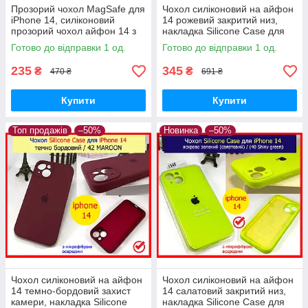
Прозорий чохол MagSafe для
Чохол силіконовий на айфон
iPhone 14, силіконовий
14 рожевий закритий низ,
прозорий чохол айфон 14 з
накладка Silicone Case для
кільцем для бездротового
iPhone 14 SHINY PINK (38
Готово до відправки 1 од.
Готово до відправки 1 од.
заряджання
колір)
235
345
₴
₴
470 ₴
691 ₴
Купити
Купити
Топ продажів
–50%
Новинка
–50%
Чохол силіконовий на айфон
Чохол силіконовий на айфон
14 темно-бордовий захист
14 салатовий закритий низ,
камери, накладка Silicone
накладка Silicone Case для