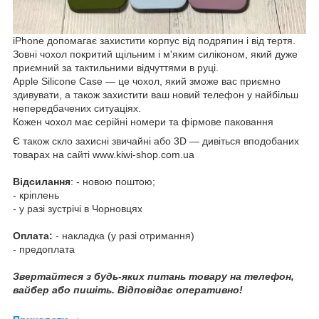
iPhone допомагає захистити корпус від подряпин і від тертя.
Зовні чохол покритий щільним і м'яким силіконом, який дуже
приємний за тактильними відчуттями в руці.
Apple Silicone Case — це чохол, який зможе вас приємно
здивувати, а також захистити ваш новий телефон у найбільш
непередбачених ситуаціях.
Кожен чохол має серійні номери та фірмове паковання
Є також скло захисні звичайні або 3D — дивіться вподобаних
товарах на сайті www.kiwi-shop.com.ua
Відсилання
: - новою поштою;
- кріплень
- у разі зустрічі в Чорновцях
Оплата:
- накладка (у разі отримання)
- предоплата
Звертайтеся з будь-яких питань товару на телефон,
вайбер або пишіть. Відповідає оперативно!