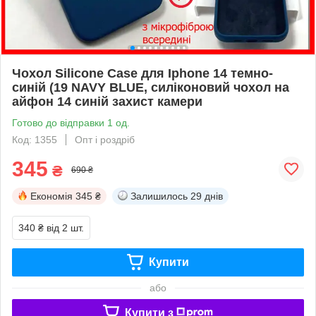
Чохол Silicone Case для Iphone 14 темно-
синій (19 NAVY BLUE, силіконовий чохол на
айфон 14 синій захист камери
Готово до відправки 1 од.
Код: 1355
Опт і роздріб
345
₴
690 ₴
Економія
345 ₴
Залишилось
29 днів
340 ₴
від 2 шт.
Купити
або
Купити з