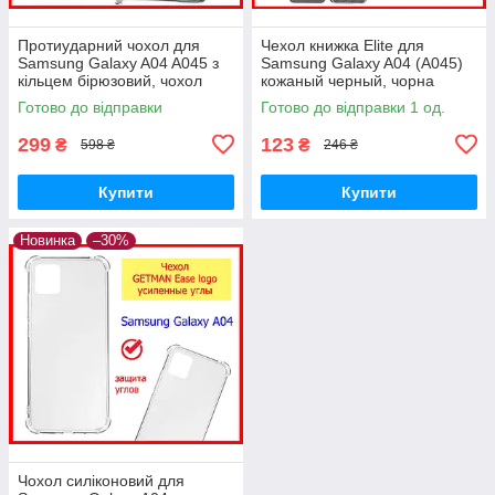
Протиударний чохол для
Чехол книжка Elite для
Samsung Galaxy A04 A045 з
Samsung Galaxy A04 (A045)
кільцем бірюзовий, чохол
кожаный черный, чорна
ударостійкий Самсунг А04 зі
чохол книжка підставка
Готово до відправки
Готово до відправки 1 од.
шторкою
Samsung A04
299
123
₴
₴
598 ₴
246 ₴
Купити
Купити
Новинка
–30%
Чохол силіконовий для