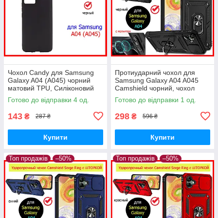
Чохол Candy для Samsung
Протиударний чохол для
Galaxy A04 (A045) чорний
Samsung Galaxy A04 A045
матовий TPU, Силіконовий
Camshield чорний, чохол
чохол для Samsung A04
ударостійкий на Самсунг А04
Готово до відправки 4 од.
Готово до відправки 1 од.
чорний
з кільцем
143
298
₴
₴
287 ₴
596 ₴
Купити
Купити
Топ продажів
–50%
Топ продажів
–50%