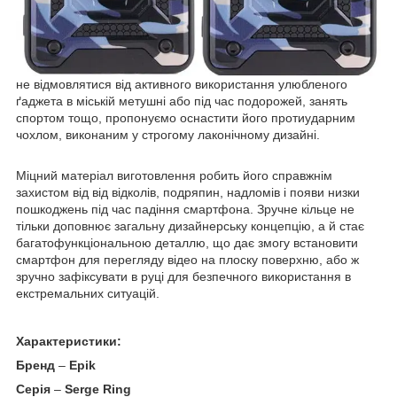
не відмовлятися від активного використання улюбленого
ґаджета в міській метушні або під час подорожей, занять
спортом тощо, пропонуємо оснастити його протиударним
чохлом, виконаним у строгому лаконічному дизайні.
Міцний матеріал виготовлення робить його справжнім
захистом від від відколів, подряпин, надломів і появи низки
пошкоджень під час падіння смартфона. Зручне кільце не
тільки доповнює загальну дизайнерську концепцію, а й стає
багатофункціональною деталлю, що дає змогу встановити
смартфон для перегляду відео на плоску поверхню, або ж
зручно зафіксувати в руці для безпечного використання в
екстремальних ситуацій.
Характеристики:
Бренд
–
Epik
Серія
–
Serge Ring