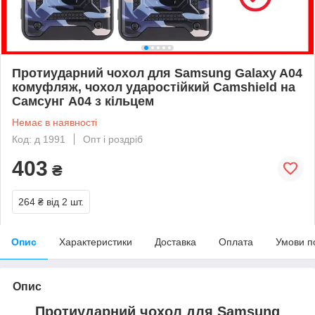
Протиударний чохол для Samsung Galaxy A04
комуфляж, чохол ударостійкий Camshield на
Самсунг А04 з кільцем
Немає в наявності
Код: д 1991
Опт і роздріб
403
₴
264 ₴
від 2 шт.
Опис
Характеристики
Доставка
Оплата
Умови п
Опис
Протиударний чохол для Samsung