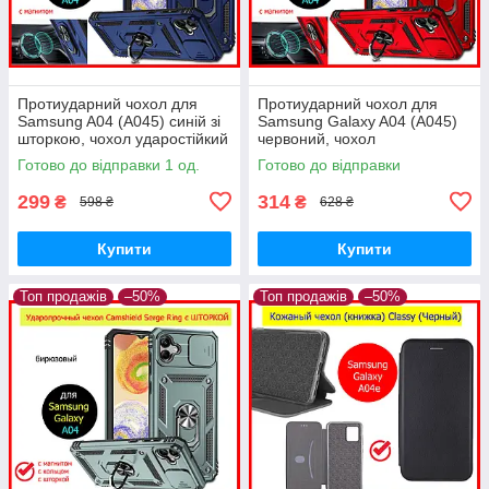
Протиударний чохол для
Протиударний чохол для
Samsung A04 (A045) синій зі
Samsung Galaxy A04 (A045)
шторкою, чохол ударостійкий
червоний, чохол
на Самсунг А04 з кільцем
ударостійкий на Самсунг А04
Готово до відправки 1 од.
Готово до відправки
з кільцем
299
314
₴
₴
598 ₴
628 ₴
Купити
Купити
Топ продажів
–50%
Топ продажів
–50%