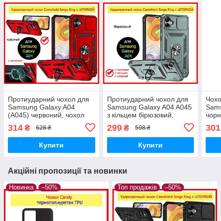
Протиударний чохол для
Протиударний чохол для
Чохо
Samsung Galaxy A04
Samsung Galaxy A04 A045
Sams
(A045) червоний, чохол
з кільцем бірюзовий,
чорн
ударостійкий на Самсунг
чохол ударостійкий
Самс
314
299
301
₴
₴
628 ₴
598 ₴
А04 з кільцем
Самсунг А04 зі шторкою
што
Купити
Купити
Акційні пропозиції та новинки
Новинка
–50%
Топ продажів
–50%