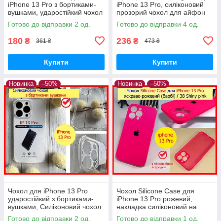
iPhone 13 Pro з бортиками-
iPhone 13 Pro, силіконовий
вушками, ударостійкий чохол
прозорий чохол для айфон
з зах. камери кутів на айфон
13 про кільце, айфон 13 про
Готово до відправки 2 од.
Готово до відправки 4 од.
13про
180
236
₴
₴
361 ₴
473 ₴
Купити
Купити
Новинка
–50%
Новинка
–50%
Чохол для iPhone 13 Pro
Чохол Silicone Case для
ударостійкий з бортиками-
iPhone 13 Pro рожевий,
вушками, Силіконовий чохол
накладка силіконовий на
з зах. камери кутів на айфон
АйФОН 13 ПРО — SHINY
Готово до відправки 2 од.
Готово до відправки 1 од.