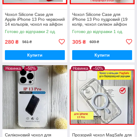
Чохол Silicone Case для
Чохол Silicone Case для
Apple iPhone 13 Pro червоний
iPhone 13 Pro пудровий (19
14 кольорів, чохол на айфон
колір, чохол силікон айфон
13 про з мікрофіброю
13 про PINK SAND із
Готово до відправки 2 од.
Готово до відправки 1 од.
червоний
закритим низом
280
305
₴
₴
561 ₴
609 ₴
Купити
Купити
Новинка
–50%
Новинка
–50%
Силіконовий чохол для
Прозорий чохол MagSafe для