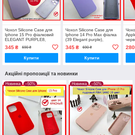
Чохол Silicone Case для
Чохол Silicone Case для
Чохо
Iphone 15 Pro фіалковий
Iphone 14 Pro Max фіалка
Appl
ELEGANT PURPLE8,
(39 Elegant purple),
черв
силіконовий чохол на
силіконовий чохол на
чохо
345
345
280
₴
₴
690 ₴
690 ₴
АйФОН 15 ПРО
айфон 14 про макс
мікр
фіолетовий
Купити
Купити
Акційні пропозиції та новинки
Новинка
–50%
Новинка
–50%