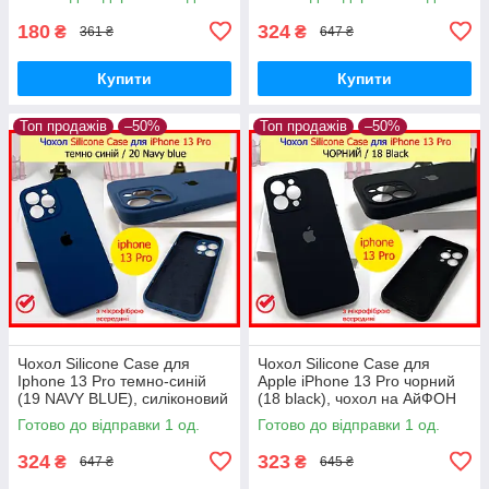
13про
PINK (38 колір)
180
324
₴
₴
361 ₴
647 ₴
Купити
Купити
Топ продажів
–50%
Топ продажів
–50%
Чохол Silicone Case для
Чохол Silicone Case для
Iphone 13 Pro темно-синій
Apple iPhone 13 Pro чорний
(19 NAVY BLUE), силіконовий
(18 black), чохол на АйФОН
чохол на айфон 13 про синій
13 ПРО чорний із захистом
Готово до відправки 1 од.
Готово до відправки 1 од.
камерою
324
323
₴
₴
647 ₴
645 ₴