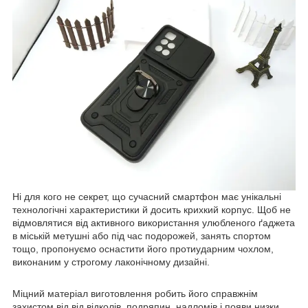
Ні для кого не секрет, що сучасний смартфон має унікальні
технологічні характеристики й досить крихкий корпус. Щоб не
відмовлятися від активного використання улюбленого ґаджета
в міській метушні або під час подорожей, занять спортом
тощо, пропонуємо оснастити його протиударним чохлом,
виконаним у строгому лаконічному дизайні.
Міцний матеріал виготовлення робить його справжнім
захистом від від відколів, подряпин, надломів і появи низки