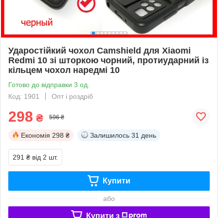
Ударостійкий чохол Camshield для Xiaomi
Redmi 10 зі шторкою чорний, протиударний із
кільцем чохол наредмі 10
Готово до відправки 3 од.
Код: 1901
Опт і роздріб
298
₴
596 ₴
Економія
298 ₴
Залишилось
31 день
291 ₴
від 2 шт.
Купити
або
Купити з