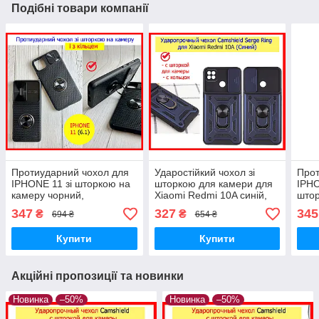
Подібні товари компанії
Протиударний чохол для
Ударостійкий чохол зі
Прот
IPHONE 11 зі шторкою на
шторкою для камери для
IPHO
камеру чорний,
Xiaomi Redmi 10A синій,
штор
ударостійкий чохол з
протиударний чохол
чорн
347
327
345
₴
₴
694 ₴
654 ₴
кільцем на 11 айфон
Camshield редмі 10а
чохо
бронь
плю
Купити
Купити
Акційні пропозиції та новинки
Новинка
–50%
Новинка
–50%