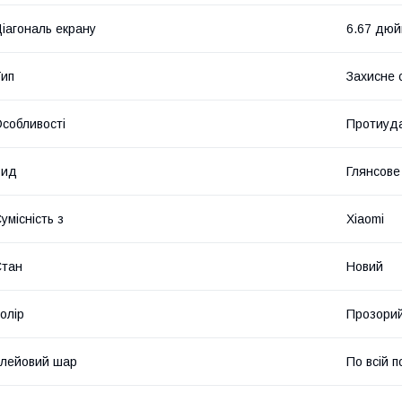
іагональ екрану
6.67 дю
ип
Захисне 
собливості
Протиуда
Вид
Глянсове
умісність з
Xiaomi
Стан
Новий
олір
Прозори
лейовий шар
По всій п