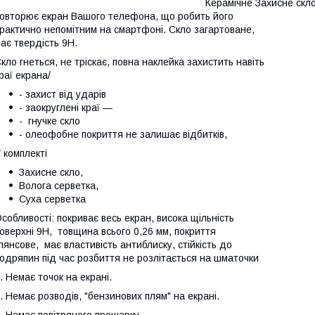
Керамічне Захисне скло
повторює
екран Вашого телефона, що робить його
рактично непомітним на смартфоні. Скло загартоване,
ає твердість 9H.
кло гнеться, не тріскає, повна наклейка захистить навіть
раї екрана/
- захист від ударів
- заокруглені краї —
- гнучке скло
- олеофобне покриття не залишає відбитків,
 комплекті
Захисне скло,
Волога серветка,
Суха серветка
собливості: покриває весь екран, висока щільність
оверхні 9H, товщина всього 0,26 мм, покриття
лянсове, має властивість антиблиску, стійкість до
одряпин під час розбиття не розлітається на шматочки
. Немає точок на екрані.
. Немає розводів, "бензинових плям" на екрані.
. Немає повітряного прошарку.