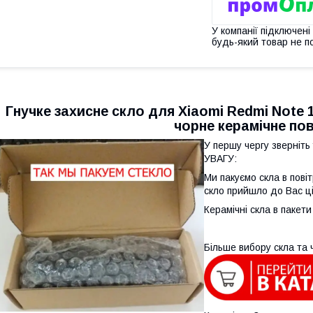
У компанії підключені
будь-який товар не п
Гнучке захисне скло для Xiaomi Redmi Note 1
чорне керамічне по
У першу чергу зверніть
УВАГУ:
Ми пакуємо скла в пові
скло прийшло до Вас ц
Керамічні скла в пакети
Більше вибору скла та 