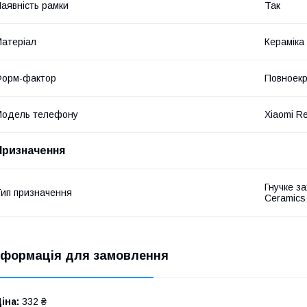
аявність рамки
Так
атеріал
Кераміка
Форм-фактор
Повноек
Модель телефону
Xiaomi R
Призначення
Гнучке з
ип призначення
Ceramics
нформація для замовлення
іна:
332 ₴