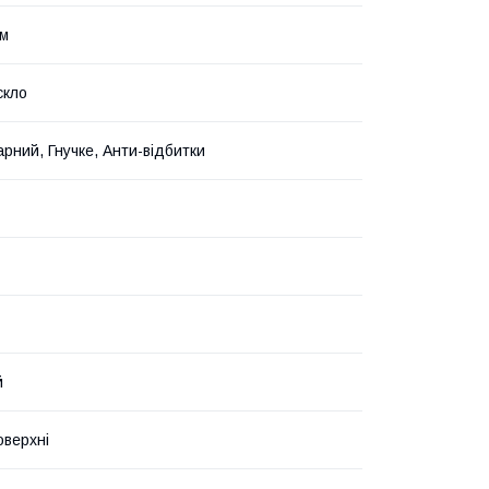
йм
скло
рний, Гнучке, Анти-відбитки
й
оверхні