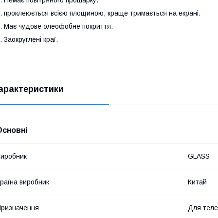
. проклеюється всією площиною, краще тримається на екрані.
. Має чудове олеофобне покриття.
. Заокруглені краї.
арактеристики
Основні
иробник
GLASS
раїна виробник
Китай
ризначення
Для тел