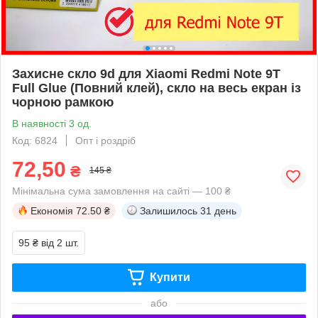
Захисне скло 9d для Xiaomi Redmi Note 9T
Full Glue (Повний клей), скло на весь екран із
чорною рамкою
В наявності 3 од.
Код: 6824
Опт і роздріб
72,50
₴
145 ₴
Мінімальна сума замовлення на сайті — 100 ₴
Економія
72.50 ₴
Залишилось
31 день
95 ₴
від 2 шт.
Купити
або