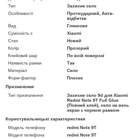
Тип
Захисне скло
Особливості
Протиударний, Анти-
відбитки
Вид
Глянсове
Сумісність з
Xiaomi
Стан
Новий
Колір
Прозорий
Клейовий шар
По всій поверхні
Наявність рамки
Так
Матеріал
Скло
Форм-фактор
Плоске
Призначення
Тип призначення
Захисне скло 9d для Xiaomi
Redmi Note 9T Full Glue
(Повний клей), скло на весь
екран з чорною рамкою
Користувальницькі характеристики
Модель телефону
redmi Note 9T
Моделі телефона
redmi Note 9T