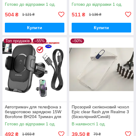
бездротовою зарядкою в
розсувний тримач у машину
Готово до відправки 1 од.
Готово до відправки 1 од.
дефлектор
504
511
₴
₴
1 121 ₴
1 136 ₴
Купити
Купити
Топ продажів
–55%
–50%
Автотримач для телефона з
Прозорий силіконовий чохол
бездротовою зарядкою 15W
Epic clear flash для Realme 3
Borofone BH204 Тримач для
(Бісколірний/Синій)
мобільного у машину
Готово до відправки 1 од.
В наявності 1 од.
повітропровід
492
39,50
₴
₴
1 093 ₴
79 ₴