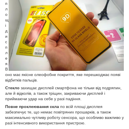
п
л
о
щ
і
д
и
с
п
л
е
я.
В
оно має якісне олеофобне покриття, яке перешкоджає появі
відбитків пальців.
Стекло
захищає дисплей смартфона не тільки від подряпин,
але й відколів, а також тріщин, закриваючи дисплей і
приймаючи удар на себе у разі падіння.
Повне проклеювання скла
по всій площі дисплея
забезпечує те, що немає повітряних прошарків, а також
максимально чутливу роботу сенсора, що особливо важливо у
разі інтенсивного використання пристрою.