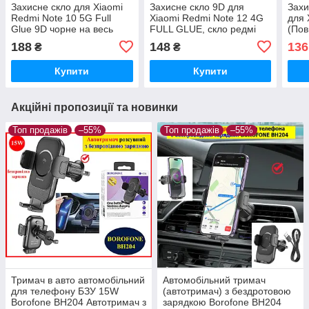
Захисне скло для Xiaomi
Захисне скло 9D для
Захи
Redmi Note 10 5G Full
Xiaomi Redmi Note 12 4G
для 
Glue 9D чорне на весь
FULL GLUE, скло редмі
(Пов
екран телефона повний
нот 12 4 джі на весь екран
2.5D
188
148
136
₴
₴
клей
повний клей
Купити
Купити
Акційні пропозиції та новинки
Топ продажів
–55%
Топ продажів
–55%
Тримач в авто автомобільний
Автомобільний тримач
для телефону БЗУ 15W
(автотримач) з бездротовою
Borofone BH204 Автотримач з
зарядкою Borofone BH204