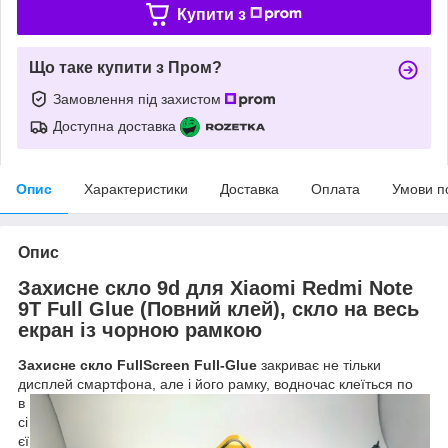
Купити з
Що таке купити з Пром?
Замовлення під захистом
Доступна доставка
Опис
Характеристики
Доставка
Оплата
Умови п
Опис
Захисне скло 9d для Xiaomi Redmi Note
9T Full Glue (Повний клей), скло на весь
екран із чорною рамкою
Захисне скло
FullScreen
Full
-
Glue
закриває не тільки
дисплей смартфона, але і його рамку, водночас клеїться по
в
сі
єї