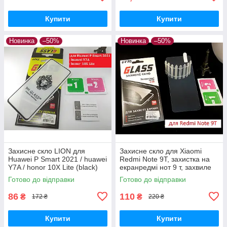
Купити
Купити
Новинка
–50%
Новинка
–50%
Захисне скло LION для
Захисне скло для Xiaomi
Huawei P Smart 2021 / huawei
Redmi Note 9T, захистка на
Y7A / honor 10X Lite (black)
екранредмі нот 9 т, захвиле
повне проклеювання, 9d скло
скло на redmi Note 9T
Готово до відправки
Готово до відправки
86
110
₴
₴
172 ₴
220 ₴
Купити
Купити