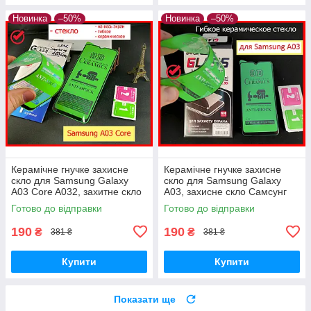
Новинка
–50%
Новинка
–50%
Керамічне гнучке захисне
Керамічне гнучке захисне
скло для Samsung Galaxy
скло для Samsung Galaxy
A03 Core A032, захитне скло
A03, захисне скло Самсунг
Самсунг А03 кор керамічне
А03 керамічне гнучко
Готово до відправки
Готово до відправки
190
190
₴
₴
381 ₴
381 ₴
Купити
Купити
Показати ще