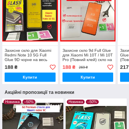
Захисне скло для Xiaomi
Захисне скло 9d Full Glue
Захи
Redmi Note 10 5G Full
для Xiaomi Mi 10T / Mi 10T
Glue
Glue 9D чорне на весь
Pro (Повний клей) скло на
(Пов
екран телефона повний
весь екран, чорне
2.5D
188
188
217
₴
₴
269 ₴
клей
чор
Купити
Купити
Акційні пропозиції та новинки
Новинка
–50%
Новинка
–50%