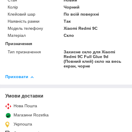
Стан
Новий
Колір
Чорний
Клейовий шар
По всій поверхні
Наявність рамки
Так
Модель телефону
Xiaomi Redmi 9C
Матеріал
Скло
Призначення
Тип призначення
Захисне скло для Xiaomi
Redmi 9C Full Glue 9d
(Повний клей) скло на весь
екран, чорне
Приховати
Умови доставки
Нова Пошта
Магазини Rozetka
Укрпошта