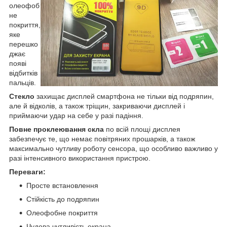
олеофоб
не
покриття,
яке
перешко
джає
появі
відбитків
пальців.
Стекло
захищає дисплей смартфона не тільки від подряпин,
але й відколів, а також тріщин, закриваючи дисплей і
приймаючи удар на себе у разі падіння.
Повне проклеювання скла
по всій площі дисплея
забезпечує те, що немає повітряних прошарків, а також
максимально чутливу роботу сенсора, що особливо важливо у
разі інтенсивного використання пристрою.
Переваги:
Просте встановлення
Стійкість до подряпин
Олеофобне покриття
Чудова чутливість екрана