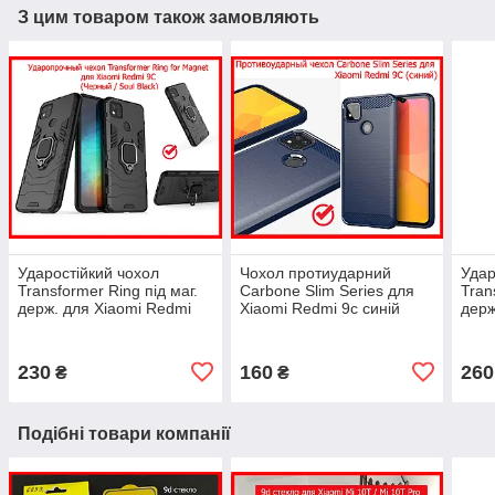
З цим товаром також замовляють
Ударостійкий чохол
Чохол протиударний
Удар
Transformer Ring під маг.
Carbone Slim Series для
Tran
держ. для Xiaomi Redmi
Xiaomi Redmi 9c синій
держ
9C чорний, бампер
карбоновий ударостійкий
9C ч
трансформерредмі 9с
чохолредмі 9с
кіль
230
160
260
₴
₴
Подібні товари компанії