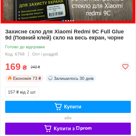
Захисне скло для Xiaomi Redmi 9C Full Glue
9d (Повний клей) скло на весь екран, чорне
Готово до відправки
Код: 6768
Опт і роздріб
169
₴
242 ₴
Економія
73 ₴
Залишилось
30 днів
157 ₴
від 2 шт.
Купити
або
Купити з