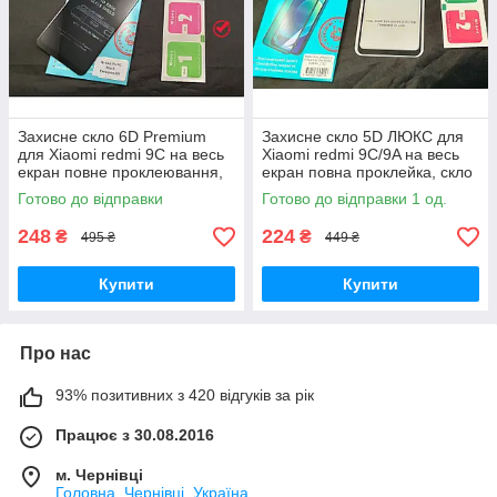
Захисне скло 6D Premium
Захисне скло 5D ЛЮКС для
для Xiaomi redmi 9C на весь
Xiaomi redmi 9C/9A на весь
екран повне проклеювання,
екран повна проклейка, скло
скло преміум наредмі 9 с
преміум редмі 9с 9a
Готово до відправки
Готово до відправки 1 од.
248
224
₴
₴
495 ₴
449 ₴
Купити
Купити
Про нас
93% позитивних з 420 відгуків за рік
Працює з 30.08.2016
м. Чернівці
Головна, Чернівці, Україна