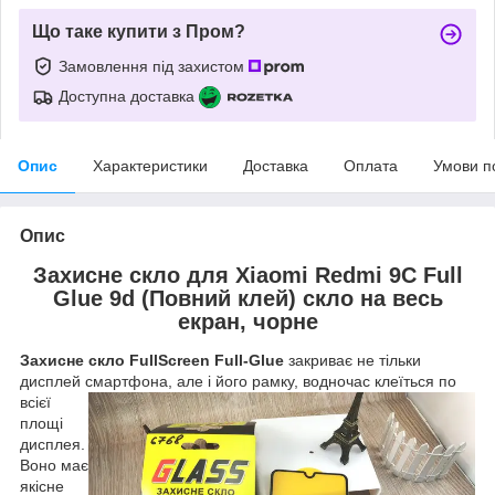
Що таке купити з Пром?
Замовлення під захистом
Доступна доставка
Опис
Характеристики
Доставка
Оплата
Умови п
Опис
Захисне скло для Xiaomi Redmi 9C Full
Glue 9d (Повний клей) скло на весь
екран, чорне
Захисне скло
FullScreen
Full
-
Glue
закриває не тільки
дисплей смартфона, але і його рамку, водночас клеїться по
всієї
площі
дисплея.
Воно має
якісне