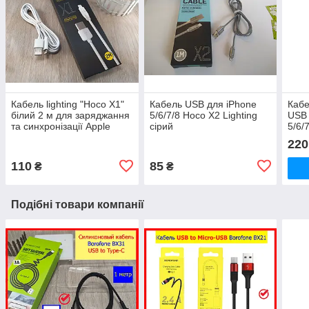
Кабель lighting "Hoco X1"
Кабель USB для iPhone
Кабе
білий 2 м для заряджання
5/6/7/8 Hoco X2 Lighting
USB 
та синхронізації Apple
сірий
5/6/
iphone ipad
чорн
220
швид
110
85
₴
₴
Подібні товари компанії