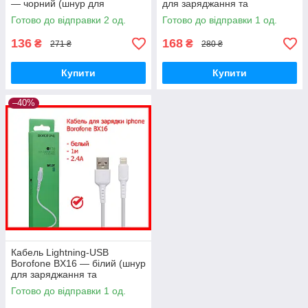
— чорний (шнур для
для заряджання та
заряджання та синхронізації
синхронізації айфона),
Готово до відправки 2 од.
Готово до відправки 1 од.
айфона), кабель для iphone
кабель для iphone
136
168
₴
₴
271 ₴
280 ₴
Купити
Купити
–40%
Кабель Lightning-USB
Borofone BX16 — білий (шнур
для заряджання та
синхронізації айфона),
Готово до відправки 1 од.
кабель для iphone