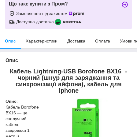
Що таке купити з Пром?
Замовлення під захистом
Доступна доставка
Опис
Характеристики
Доставка
Оплата
Умови п
Опис
Кабель Lightning-USB Borofone BX16 -
чорний (шнур для заряджання та
синхронізації айфона), кабель для
iphone
Опис
:
Кабель Borofone
BX16 — це
сполучний
кабель
завдовжки 1
метр із