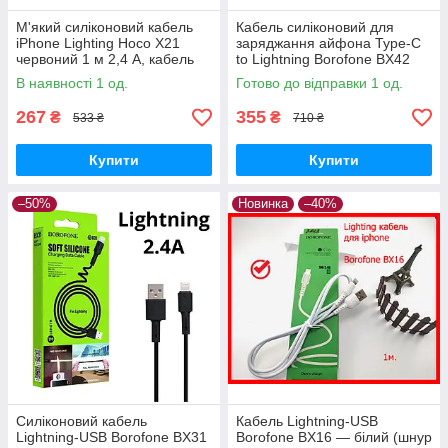
М'який силіконовий кабель
Кабель силіконовий для
iPhone Lighting Hoco X21
заряджання айфона Type-C
червоний 1 м 2,4 A, кабель
to Lightning Borofone BX42
Silicone для заряджання
1m 3A чорний шнур lightning
В наявності 1 од.
Готово до відправки 1 од.
iphone ipad
usb c
267
355
₴
₴
533 ₴
710 ₴
Купити
Купити
–50%
Новинка
–40%
Силіконовий кабель
Кабель Lightning-USB
Lightning-USB Borofone BX31
Borofone BX16 — білий (шнур