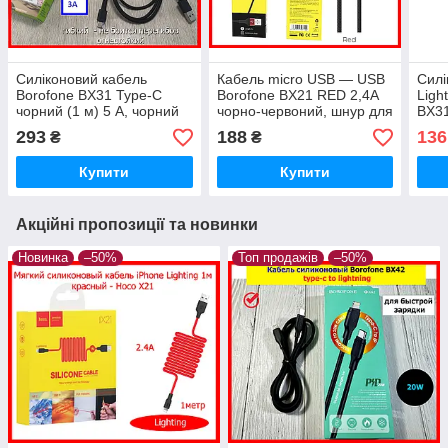
Силіконовий кабель
Кабель micro USB — USB
Силі
Borofone BX31 Type-C
Borofone BX21 RED 2,4A
Ligh
чорний (1 м) 5 A, чорний
чорно-червоний, шнур для
BX31
Silicone кабель шнур usb-c
швидкого заряджання — у
заря
293
188
136
₴
₴
для швидкого заряджання
тканинному обплетенні
синх
кабе
Купити
Купити
Акційні пропозиції та новинки
Новинка
–50%
Топ продажів
–50%