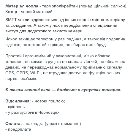
Матеріал чохла
- термополіурейтан (понад щільний силікон)
Колір
- чорний матовий
SMTT чохли відрізняються від інших вищою якістю матеріалу
та складання. А також у чохлі передбачений спеціальний
виступ для додаткового захисту камери.
Чохол захищає телефон у разі падіння, а також від подряпин,
відколів, потертостей і тріщин, не збирає пил і бруд.
Простий і ергономічний у використанні, м'яко облягає
телефон, не ковзає в руці та не спадає. Легкий, не обважнює
девайс, не перешкоджає нормальному прийманню сигналу
GPS, GPRS, WI-FI, не втруднює доступ до функціональних
портів і роз'ємів.
Є також захисні скла — дивіться в супутніх товарах.
Відсилання:
- новою поштою;
- кріплень
- у разі зустрічі в Чорновцях
Оплата: -
накладка (у разі отримання)
- предоплата