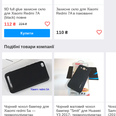
9D full glue захисне скло
Захисне скло для Xiaomi
для Xiaomi Redmi 7A
Redmi 7A в пакованні
(black) повне
проклеювання
112
₴
224 ₴
110
₴
Купити
Подібні товари компанії
Чорний чохол бампер для
Чорний матовий чохол
Чох
Xiaomi redmi 5a —
бампер "Smtt" для Huawei
Sam
термополіуретан
Y3 2017- термополіуретан
(201