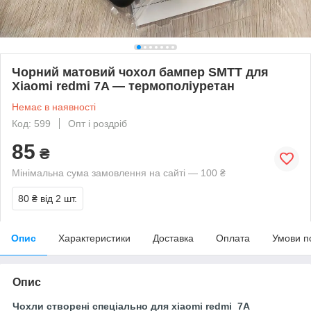
Чорний матовий чохол бампер SMTT для
Xiaomi redmi 7A — термополіуретан
Немає в наявності
Код: 599
Опт і роздріб
85
₴
Мінімальна сума замовлення на сайті — 100 ₴
80 ₴
від 2 шт.
Опис
Характеристики
Доставка
Оплата
Умови п
Опис
Чохли створені спеціально для xiaomi redmi 7A