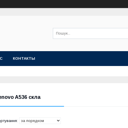
АС
КОНТАКТЫ
enovo A536 скла