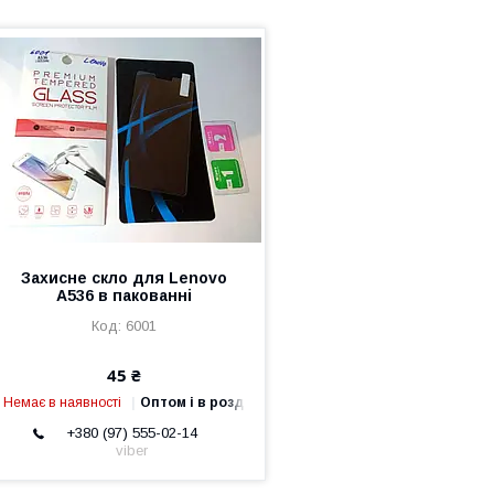
Захисне скло для Lenovo
A536 в пакованні
6001
45 ₴
Немає в наявності
Оптом і в роздріб
+380 (97) 555-02-14
viber