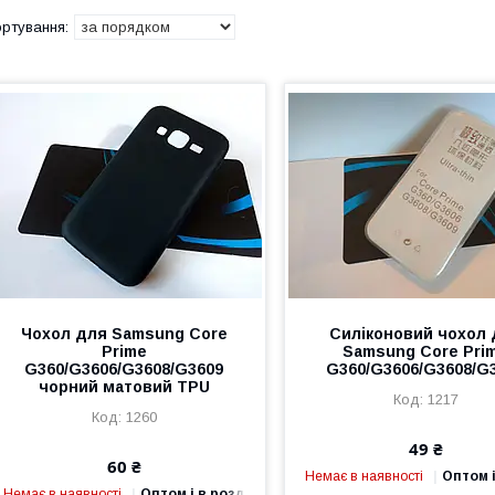
Чохол для Samsung Core
Силіконовий чохол 
Prime
Samsung Core Pri
G360/G3606/G3608/G3609
G360/G3606/G3608/G
чорний матовий TPU
1217
1260
49 ₴
60 ₴
Немає в наявності
Оптом і
Немає в наявності
Оптом і в роздріб