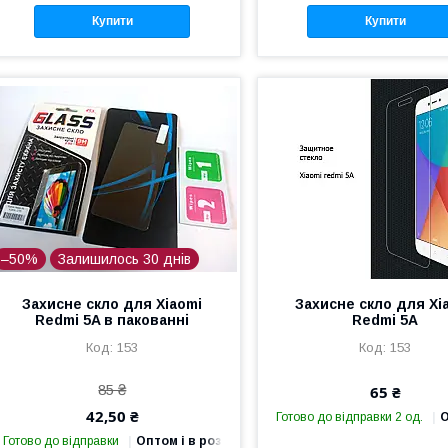
Купити
Купити
–50%
Залишилось 30 днів
Захисне скло для Xiaomi
Захисне скло для Xi
Redmi 5A в пакованні
Redmi 5A
153
153
85 ₴
65 ₴
42,50 ₴
Готово до відправки 2 од.
О
Готово до відправки
Оптом і в роздріб