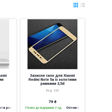
aomi
Захисне скло для Xiaomi
ми
Redmi Note 5a із золотими
рамками 2,5d
152
79 ₴
 і в роздріб
Готово до відправки 2 од.
Оптом і в роздріб