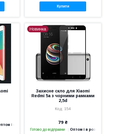
Купити
Новинка
aomi
Захисне скло для Xiaomi
Redmi 5a з чорними рамками
2,5d
154
79 ₴
птом і в роздріб
Готово до відправки
Оптом і в роздріб