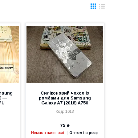
msung
Силіконовий чохол із
50 —
ромбами для Samsung
PU
Galaxy A7 (2018) A750
1613
75 ₴
Немає в наявності
Оптом і в роздріб