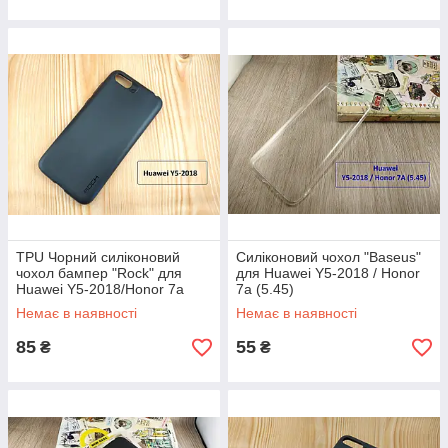
TPU Чорний силіконовий
Силіконовий чохол "Baseus"
чохол бампер "Rock" для
для Huawei Y5-2018 / Honor
Huawei Y5-2018/Honor 7a
7a (5.45)
(5.45) (матовий)
Немає в наявності
Немає в наявності
85
55
₴
₴