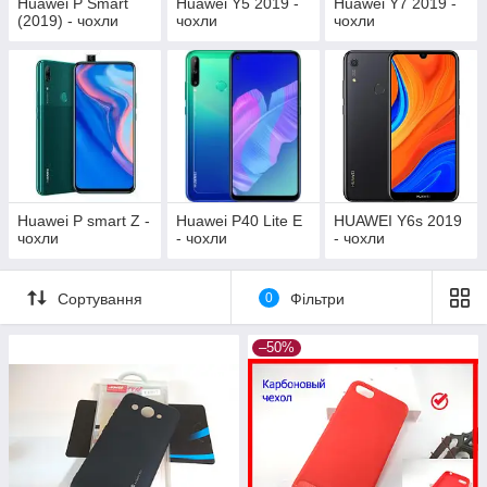
Huawei P Smart
Huawei Y5 2019 -
Huawei Y7 2019 -
(2019) - чохли
чохли
чохли
Huawei P smart Z -
Huawei P40 Lite E
HUAWEI Y6s 2019
чохли
- чохли
- чохли
Сортування
0
Фільтри
–50%