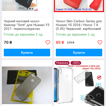
Чорний матовий чохол
Чохол Slim Carbon Series для
бампер "Smtt" для Huawei Y3
Huawei Y5 2018 / Honor 7 A
2017- термополіуретан
(5.45) Червоний, карбоновий
протиударний бампер ТПУ
Готово до відправки 2 од.
Готово до відправки 1 од.
70
85
₴
₴
170 ₴
Купити
Купити
Новинка
–50%