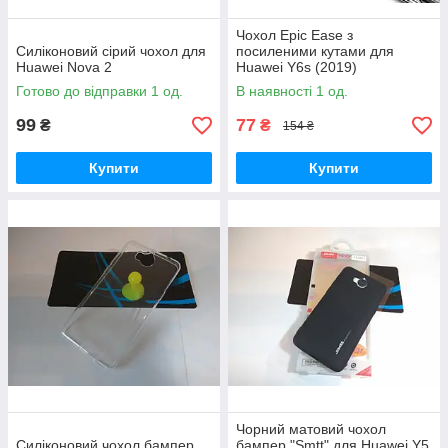
Чохол Epic Ease з
Силіконовий сірий чохол для
посиленими кутами для
Huawei Nova 2
Huawei Y6s (2019)
ударостійкий силіконовий
Готово до відправки 1 од.
В наявності 1 од.
протиударний бампер TPU
99
77
₴
₴
154 ₴
Купити
Купити
Чорний матовий чохол
Силіконовий чохол бампер
бампер "Smtt" для Huawei Y5