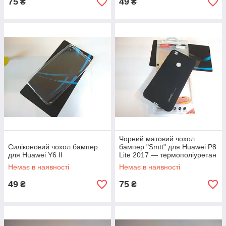
75
49
₴
₴
Чорний матовий чохол
Силіконовий чохол бампер
бампер "Smtt" для Huawei P8
для Huawei Y6 II
Lite 2017 — термополіуретан
Немає в наявності
Немає в наявності
49
75
₴
₴