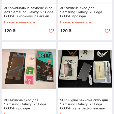
3D оригінальне захисне скло
3D захисне скло для
для Samsung Galaxy S7 Edge
Samsung Galaxy S7 Edge
G935F з чорними рамками
G935F прозоре
Немає в наявності
Немає в наявності
120
120
₴
₴
3D захисне скло для
5D full glue захисне скло для
Samsung Galaxy S7 Edge
Samsung Galaxy S7 Edge
G935F прозоре
G935F з ультрафіолетовим
клеєм (повне проклеювання)