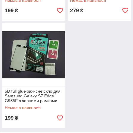
Немає в наявності
Немає в наявності
199
279
₴
₴
5D full glue захисне скло для
Samsung Galaxy S7 Edge
G935F з чорними рамками
(повне проклеювання)
Немає в наявності
199
₴