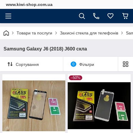
www.kiwi-shop.com.ua
Товари та послуги
Захисні стекла для телефонів
Sam
Samsung Galaxy J6 (2018) J600 скла
Сортування
0
Фільтри
–50%