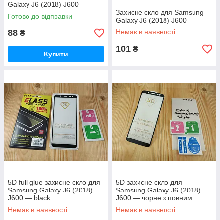
Galaxy J6 (2018) J600
повноекранна
Захисне скло для Samsung
Готово до відправки
Galaxy J6 (2018) J600
88
Немає в наявності
₴
101
₴
Купити
5D full glue захисне скло для
5D захисне скло для
Samsung Galaxy J6 (2018)
Samsung Galaxy J6 (2018)
J600 — black
J600 — чорне з повним
проклеюванням
Немає в наявності
Немає в наявності