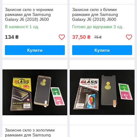
Захисне скло з чорними
Захисне скло з білими
рамками для Samsung
рамками для Samsung
Galaxy J6 (2018) J600
Galaxy J6 (2018) J600
повноекранне
повноекранне
В наявності 1 од.
Готово до відправки 3 од.
134
37,50
₴
₴
75 ₴
Купити
Купити
Захисне скло з золотими
рамками для Samsung