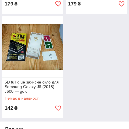
179
179
₴
₴
5D full glue захисне скло для
Samsung Galaxy J6 (2018)
J600 — gold
Немає в наявності
142
₴