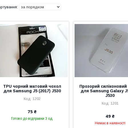
TPU чорний матовий чохол
Прозорий силіконовий
для Samsung J5 (2017) J530
для Samsung Galaxy J
J530
1202
1201
75 ₴
49 ₴
Готово до відправки 3 од.
Немає в наявності