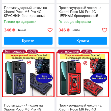
Противоударный чехол на
Противоударный чехол на
Xiaomi Poco M6 Pro 4G
Xiaomi Poco M6 Pro 4G
КРАСНЫЙ бронированый
ЧЕРНЫЙ бронированый
чохол на телефон з
чохол на телефон з
Готово до відправки
Готово до відправки
підставкою і шторкою
підставкою і шторкою
346
346
₴
₴
692 ₴
692 ₴
Купити
Купити
Топ продажів
–50%
Топ продажів
–50%
Протиударний чохол на
Противоударный чехол на
Xiaomi Poco M6 Pro 4G
Xiaomi Poco M6 Pro 4G