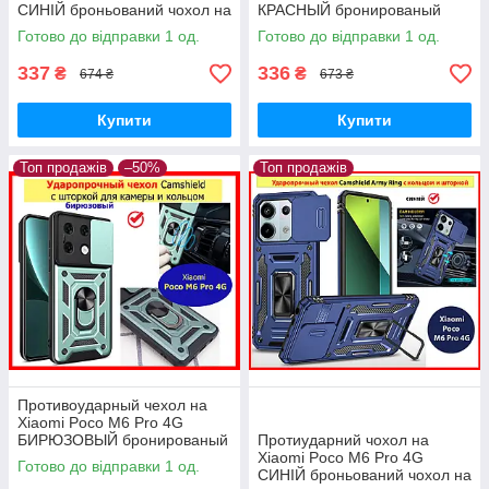
СИНІЙ броньований чохол на
КРАСНЫЙ бронированый
телефон з підставкою і
чохол на телефон з шторкою
Готово до відправки 1 од.
Готово до відправки 1 од.
шторкою
і підставкою
337
336
₴
₴
674 ₴
673 ₴
Купити
Купити
Топ продажів
–50%
Топ продажів
Противоударный чехол на
Xiaomi Poco M6 Pro 4G
БИРЮЗОВЫЙ бронированый
Протиударний чохол на
чохол на телефон з
Xiaomi Poco M6 Pro 4G
Готово до відправки 1 од.
підставкою і шторкою
СИНІЙ броньований чохол на