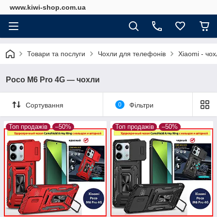
www.kiwi-shop.com.ua
Товари та послуги
Чохли для телефонів
Xiaomi - чо
Poco M6 Pro 4G — чохли
Сортування
0
Фільтри
Топ продажів
–50%
Топ продажів
–50%