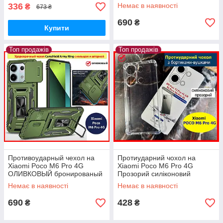
телефон з підставкою і
336
Немає в наявності
₴
673 ₴
шторкою
690
₴
Купити
Топ продажів
Топ продажів
Противоударный чехол на
Протиударний чохол на
Xiaomi Poco M6 Pro 4G
Xiaomi Poco M6 Pro 4G
ОЛИВКОВЫЙ бронированый
Прозорий силіконовий
чохол на телефон з
Захисний Посилений чохол
Немає в наявності
Немає в наявності
підставкою і шторкою
на Поко М6 Pro 4G
690
428
₴
₴