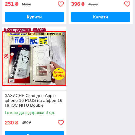
251
396
₴
₴
503 ₴
793 ₴
Купити
Купити
Топ продажів
–50%
ЗАХИСНЕ Скло для Apple
iphone 16 PLUS на айфон 16
ПЛЮС NITU Double
Tempered повноекранне
Готово до відправки 3 од.
ударостійке олеофобне
230
₴
459 ₴