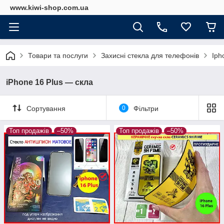
www.kiwi-shop.com.ua
Товари та послуги
Захисні стекла для телефонів
Iph
iPhone 16 Plus — скла
Сортування
0
Фільтри
Топ продажів
–50%
Топ продажів
–50%