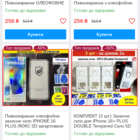
Повноекранне ОЛЕОФОБНЕ
Повноекранна з олеофобою
6D Premium скло на айфон
склозасне на айфон 16+
Готово до відправки
Готово до відправки
16+ плюс заокруглене
ПЛЮС
256
256
₴
₴
513 ₴
513 ₴
Купити
Купити
Топ продажів
–50%
Топ продажів
–50%
Повноекранне олеофобне
КОМПЛЕКТ (3 шт.) Захисне
захисне скло IPHONE 16
скло для iPhone 16+ PLUS
PLUS ЛЮКС 5D загартоване
DOUBLE Tempered Скло 5D
протиударне стекло для
для екрана айфон 16+ плюс
Готово до відправки
Готово до відправки
айфон 16+ плюс