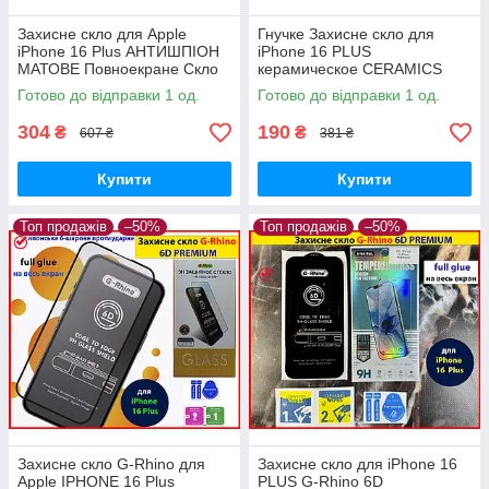
Захисне скло для Apple
Гнучке Захисне скло для
iPhone 16 Plus АНТИШПІОН
iPhone 16 PLUS
МАТОВЕ Повноекране Скло
керамическое CERAMICS
Privacy 5D на айфон 16+
протиударне керамічна
Готово до відправки 1 од.
Готово до відправки 1 од.
плюс
плівка на айфон 16+ ПЛЮС
304
190
₴
₴
607 ₴
381 ₴
Купити
Купити
Топ продажів
–50%
Топ продажів
–50%
Захисне скло G-Rhino для
Захисне скло для iPhone 16
Apple IPHONE 16 Plus
PLUS G-Rhino 6D