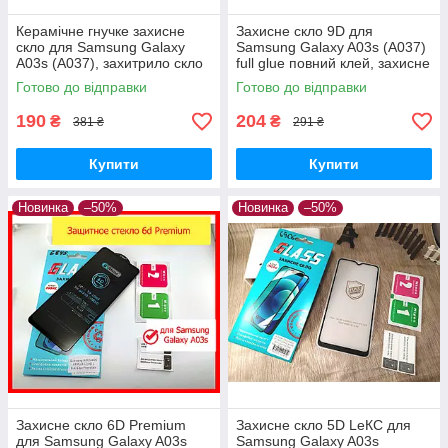
Керамічне гнучке захисне
Захисне скло 9D для
скло для Samsung Galaxy
Samsung Galaxy A03s (A037)
A03s (A037), захитрило скло
full glue повний клей, захисне
Самсунг А03s керамічне
скло на самсунг a03с
Готово до відправки
Готово до відправки
гнучко
190
204
₴
₴
381 ₴
291 ₴
Купити
Купити
Новинка
–50%
Новинка
–50%
Захисне скло 6D Premium
Захисне скло 5D LeКС для
для Samsung Galaxy A03s
Samsung Galaxy A03s