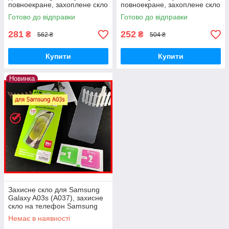
повноекране, захоплене скло
повноекране, захоплене скло
преміум-якості на самсунг
преміумякості на самсунг
Готово до відправки
Готово до відправки
a03с
a03с
281
252
₴
₴
562 ₴
504 ₴
Купити
Купити
Новинка
Захисне скло для Samsung
Galaxy A03s (A037), захисне
скло на телефон Samsung
Galaxy A03s повне
Немає в наявності
проклеювання