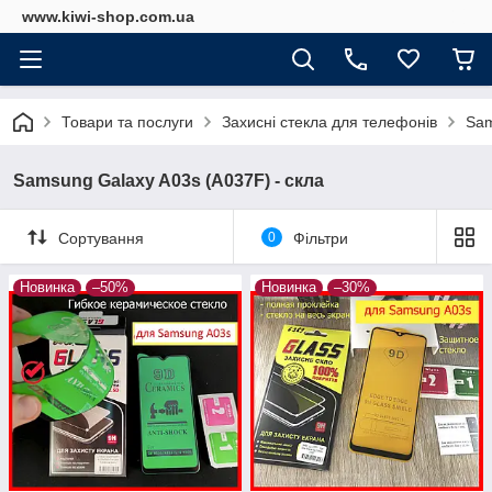
www.kiwi-shop.com.ua
Товари та послуги
Захисні стекла для телефонів
Sam
Samsung Galaxy A03s (A037F) - скла
Сортування
0
Фільтри
Новинка
–50%
Новинка
–30%